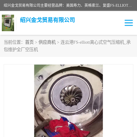
绍兴金戈贸易有限公司主要经营品牌：美国寿力、英格索兰、复盛FS-ELLIOTT，库伯COOPER、阿特拉斯等品牌空压机及配件销售；承接全厂空气压缩机管理、维护保养；节能改造；气体干燥机销售、维护、维修、保养。销售各种品牌空压机空气滤芯、油滤芯、油气分离器；精密过滤器滤芯；除油雾滤芯；抽真空滤芯，消音器，疏水器。劳务承接：全厂空压机维修保养工程，安装工程；移机或汰换工程；节能改造工程等。
绍兴金戈贸易有限公司
当前位置：
首页
>
供应商机
> 连云港FS-elliott离心式空气压缩机_承
包维护全厂空压机
二手空压机
空压机专用油
超级冷却剂
英格索兰配件
中车鼓风机
闽台富源特种陶瓷
美国寿力空压机零部件
英格索兰离心机空滤芯
英格索兰COOPER离心机
库伯卡麦隆离心机零件
配件
微电脑控制器
离心式压缩机高速转子组