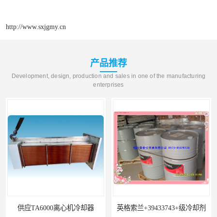
http://www.sxjgmy.cn
产品推荐
Development, design, production and sales in one of the manufacturing
enterprises
供应TA6000离心机冷却器
英格索兰+39433743+级冷却剂