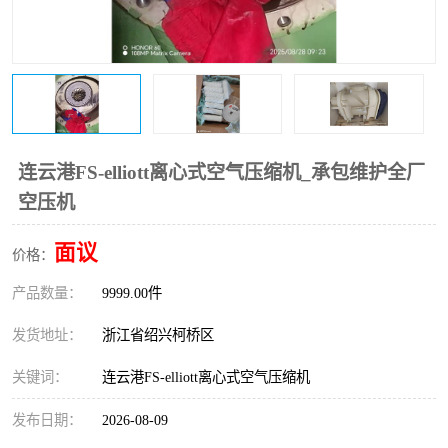
复盛离心机零件
中冷耐高温气侧密封胶垫
空气过滤器
阿特拉斯
冷却器
复盛FS-elliott离心机零件
CAMERON空压机维修
CAMERON空压机显示屏
连云港FS-elliott离心式空气压缩机_承包维护全厂
空压机
面议
价格：
产品数量：
9999.00件
发货地址：
浙江省绍兴柯桥区
关键词：
连云港FS-elliott离心式空气压缩机
发布日期：
2026-08-09