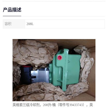
产品描述
容积
208L
英格索兰级冷却剂，208升/桶（零件号39433743），英