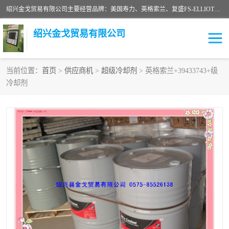
绍兴金戈贸易有限公司主要经营品牌：美国寿力、英格索兰、复盛FS-ELLIOTT，库伯COOPER、阿特拉斯等品牌空压机及配件销售；承接全厂空气压缩机管理、维护保养；节能改造；气体干燥机销售、维护、维修、保养。销售各种品牌空压机空气滤芯、油滤芯、油气分离器；精密过滤器滤芯；除油雾滤芯；抽真空滤芯，消音器，疏水器。劳务承接：全厂空压机维修保养工程，安装工程；移机或汰换工程；节能改造工程等。
绍兴金戈贸易有限公司
当前位置：
首页
>
供应商机
>
超级冷却剂
> 英格索兰+39433743+级
冷却剂
二手空压机
空压机专用油
超级冷却剂
英格索兰配件
中车鼓风机
闽台富源特种陶瓷
美国寿力空压机零部件
英格索兰离心机空滤芯
英格索兰COOPER离心机
库伯卡麦隆离心机零件
配件
微电脑控制器
离心式压缩机高速转子组