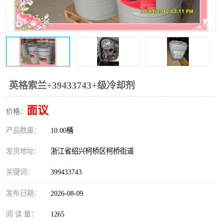
复盛离心机零件
中冷耐高温气侧密封胶垫
空气过滤器
阿特拉斯
冷却器
复盛FS-elliott离心机零件
CAMERON空压机维修
CAMERON空压机显示屏
英格索兰+39433743+级冷却剂
面议
价格：
产品数量：
10.00桶
发货地址：
浙江省绍兴柯桥区柯桥街道
关键词：
399433743
发布日期：
2026-08-09
阅 读 量：
1265