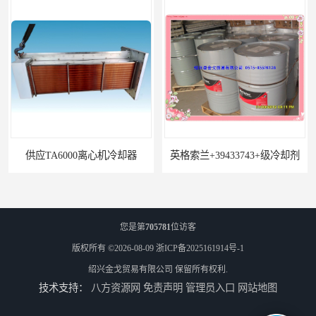
供应TA6000离心机冷却器
英格索兰+39433743+级冷却剂
您是第
705781
位访客
版权所有 ©2026-08-09
浙ICP备2025161914号-1
绍兴金戈贸易有限公司
保留所有权利.
技术支持：
八方资源网
免责声明
管理员入口
网站地图