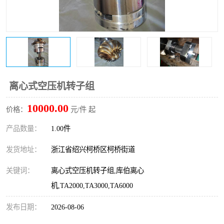
复盛离心机零件
中冷耐高温气侧密封胶垫
空气过滤器
阿特拉斯
冷却器
复盛FS-elliott离心机零件
CAMERON空压机维修
CAMERON空压机显示屏
离心式空压机转子组
10000.00
价格：
元/件 起
产品数量：
1.00件
发货地址：
浙江省绍兴柯桥区柯桥街道
关键词：
离心式空压机转子组,库伯离心
机,TA2000,TA3000,TA6000
发布日期：
2026-08-06