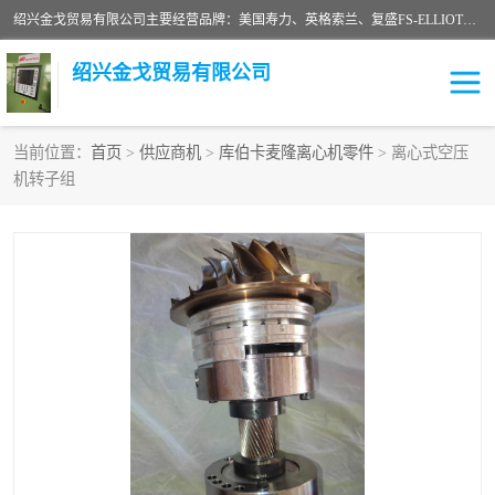
绍兴金戈贸易有限公司主要经营品牌：美国寿力、英格索兰、复盛FS-ELLIOTT，库伯COOPER、阿特拉斯等品牌空压机及配件销售；承接全厂空气压缩机管理、维护保养；节能改造；气体干燥机销售、维护、维修、保养。销售各种品牌空压机空气滤芯、油滤芯、油气分离器；精密过滤器滤芯；除油雾滤芯；抽真空滤芯，消音器，疏水器。劳务承接：全厂空压机维修保养工程，安装工程；移机或汰换工程；节能改造工程等。
绍兴金戈贸易有限公司
当前位置：
首页
>
供应商机
>
库伯卡麦隆离心机零件
> 离心式空压
机转子组
二手空压机
空压机专用油
超级冷却剂
英格索兰配件
中车鼓风机
闽台富源特种陶瓷
美国寿力空压机零部件
英格索兰离心机空滤芯
英格索兰COOPER离心机
库伯卡麦隆离心机零件
配件
微电脑控制器
离心式压缩机高速转子组