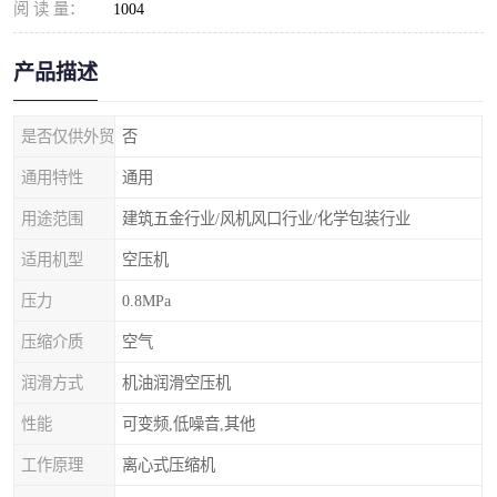
阅 读 量：
1004
产品描述
是否仅供外贸
否
通用特性
通用
用途范围
建筑五金行业/风机风口行业/化学包装行业
适用机型
空压机
压力
0.8MPa
压缩介质
空气
润滑方式
机油润滑空压机
性能
可变频,低噪音,其他
工作原理
离心式压缩机