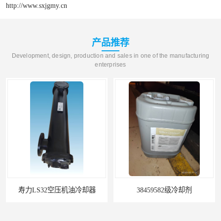
http://www.sxjgmy.cn
产品推荐
Development, design, production and sales in one of the manufacturing
enterprises
2空压机油冷却器
38459582级冷却剂