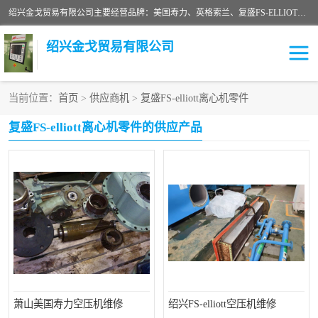
绍兴金戈贸易有限公司主要经营品牌：美国寿力、英格索兰、复盛FS-ELLIOTT，库伯COOPER、阿特拉斯等品牌空压机及配件销售；承接全厂空气压缩机管理、维护保养；节能改造；气体干燥机销售、维护、维修、保养。销售各种品牌空压机空气滤芯、油滤芯、油气分离器；精密过滤器滤芯；除油雾滤芯；抽真空滤芯，消音器，疏水器。劳务承接：全厂空压机维修保养工程，安装工程；移机或汰换工程；节能改造工程等。
绍兴金戈贸易有限公司
当前位置：
首页
>
供应商机
>
复盛FS-elliott离心机零件
二手空压机
空压机专用油
复盛FS-elliott离心机零件的供应产品
超级冷却剂
英格索兰配件
中车鼓风机
闽台富源特种陶瓷
美国寿力空压机零部件
英格索兰离心机空滤芯
英格索兰COOPER离心机
库伯卡麦隆离心机零件
配件
微电脑控制器
离心式压缩机高速转子组
萧山美国寿力空压机维修
绍兴FS-elliott空压机维修