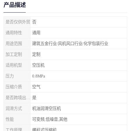
产品描述
是否仅供外贸
否
通用特性
通用
用途范围
建筑五金行业/风机风口行业/化学包装行业
加工定制
定制
适用机型
空压机
压力
0.8MPa
压缩介质
空气
是否跨境出口专供货源
是
润滑方式
机油润滑空压机
性能
可变频,低噪音,其他
工作原理
螺杆式压缩机