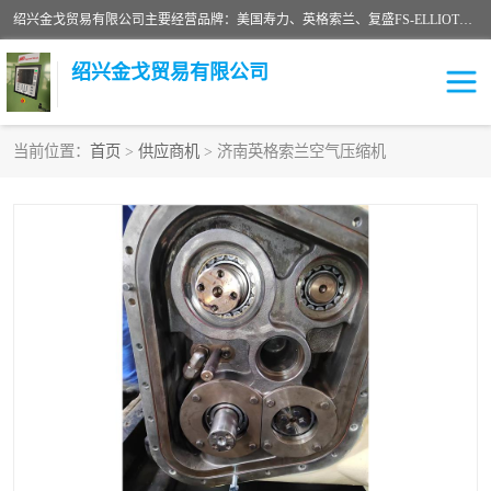
绍兴金戈贸易有限公司主要经营品牌：美国寿力、英格索兰、复盛FS-ELLIOTT，库伯COOPER、阿特拉斯等品牌空压机及配件销售；承接全厂空气压缩机管理、维护保养；节能改造；气体干燥机销售、维护、维修、保养。销售各种品牌空压机空气滤芯、油滤芯、油气分离器；精密过滤器滤芯；除油雾滤芯；抽真空滤芯，消音器，疏水器。劳务承接：全厂空压机维修保养工程，安装工程；移机或汰换工程；节能改造工程等。
绍兴金戈贸易有限公司
当前位置：
首页
>
供应商机
> 济南英格索兰空气压缩机
二手空压机
空压机专用油
超级冷却剂
英格索兰配件
中车鼓风机
闽台富源特种陶瓷
美国寿力空压机零部件
英格索兰离心机空滤芯
英格索兰COOPER离心机
库伯卡麦隆离心机零件
配件
微电脑控制器
离心式压缩机高速转子组