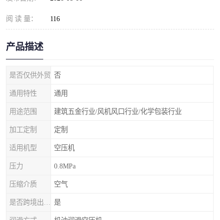
阅 读 量：
116
产品描述
是否仅供外贸
否
通用特性
通用
用途范围
建筑五金行业/风机风口行业/化学包装行业
加工定制
定制
适用机型
空压机
压力
0.8MPa
压缩介质
空气
是否跨境出口专供货源
是