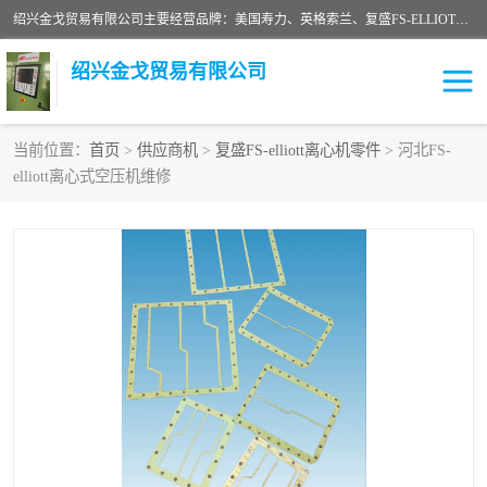
绍兴金戈贸易有限公司主要经营品牌：美国寿力、英格索兰、复盛FS-ELLIOTT，库伯COOPER、阿特拉斯等品牌空压机及配件销售；承接全厂空气压缩机管理、维护保养；节能改造；气体干燥机销售、维护、维修、保养。销售各种品牌空压机空气滤芯、油滤芯、油气分离器；精密过滤器滤芯；除油雾滤芯；抽真空滤芯，消音器，疏水器。劳务承接：全厂空压机维修保养工程，安装工程；移机或汰换工程；节能改造工程等。
绍兴金戈贸易有限公司
当前位置：
首页
>
供应商机
>
复盛FS-elliott离心机零件
> 河北FS-
elliott离心式空压机维修
二手空压机
空压机专用油
超级冷却剂
英格索兰配件
中车鼓风机
闽台富源特种陶瓷
美国寿力空压机零部件
英格索兰离心机空滤芯
英格索兰COOPER离心机
库伯卡麦隆离心机零件
配件
微电脑控制器
离心式压缩机高速转子组