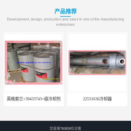
产品推荐
Development, design, production and sales in one of the manufacturing
enterprises
索兰+39433743+级冷却剂
22531636冷却器
您是第
703859
位访客