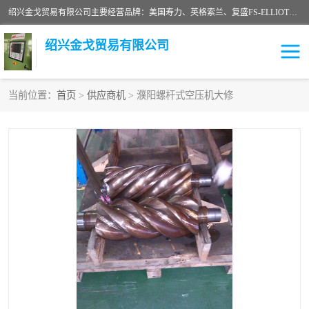
绍兴金戈贸易有限公司主要经营品牌：美国寿力、英格索兰、复盛FS-ELLIOTT，库伯COOPER、阿特拉斯等品牌空压机及配件销售；承接全厂空气压缩机管理、维护保养；节能改造；气体干燥机销售、维护、维修、保养。销售各种品牌空压机空气滤芯、油滤芯、油气分离器；精密过滤器滤芯；除油雾滤芯；抽真空滤芯，消音器，疏水器。劳务承接：全厂空压机维修保养工程，安装工程；移机或汰换工程；节能改造工程等。
绍兴金戈贸易有限公司
当前位置：
首页
>
供应商机
> 濮阳螺杆式空压机大修
二手空压机
空压机专用油
超级冷却剂
英格索兰配件
中车鼓风机
闽台富源特种陶瓷
美国寿力空压机零部件
英格索兰离心机空滤芯
英格索兰COOPER离心机
库伯卡麦隆离心机零件
配件
微电脑控制器
离心式压缩机高速转子组