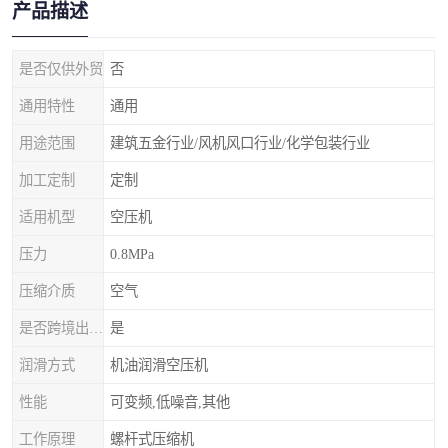
产品描述
是否仅供外贸
否
通用特性
通用
用途范围
建筑五金行业/风机风口行业/化学包装行业
加工定制
定制
适用机型
空压机
压力
0.8MPa
压缩介质
空气
是否跨境出口专供货源
是
润滑方式
机油润滑空压机
性能
可变频,低噪音,其他
工作原理
螺杆式压缩机