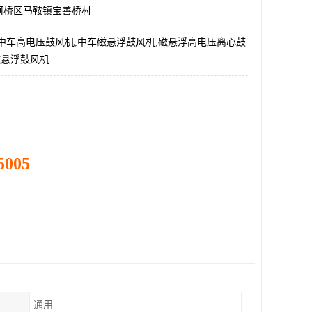
柯桥区马鞍镇宝善桥村
中车高电压鼓风机,中车磁悬浮鼓风机,磁悬浮高电压离心鼓
V磁悬浮鼓风机
5005
通用