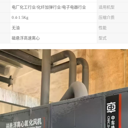
电厂化工行业/化纤加弹行业/电子电器行业
适用机型
0.4-1.5Kg
压缩介质
无油
性能
磁悬浮高速离心
型式