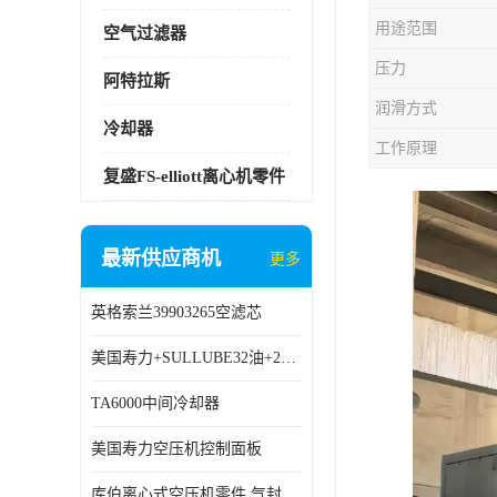
用途范围
空气过滤器
压力
阿特拉斯
润滑方式
冷却器
工作原理
复盛FS-elliott离心机零件
最新供应商机
更多
英格索兰39903265空滤芯
美国寿力+SULLUBE32油+250022-669
TA6000中间冷却器
美国寿力空压机控制面板
库伯离心式空压机零件 气封 机型 TA6000 TA18 TA9000原厂品质