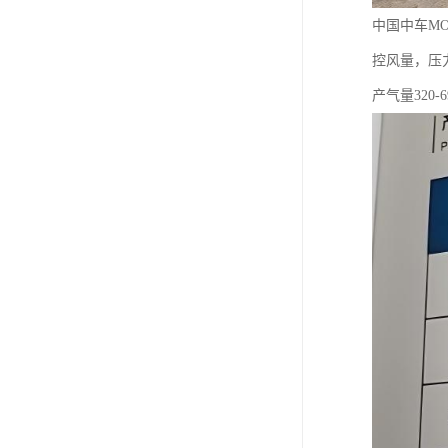
中国中车M
控风量，压
产气量320-