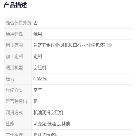
产品描述
是否仅供外贸
否
通用特性
通用
用途范围
建筑五金行业/风机风口行业/化学包装行业
加工定制
定制
适用机型
空压机
压力
0.8MPa
压缩介质
空气
是否跨境出口专供货源
是
润滑方式
机油润滑空压机
性能
可变频,低噪音,其他
工作原理
螺杆式压缩机