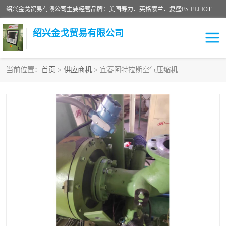
绍兴金戈贸易有限公司主要经营品牌：美国寿力、英格索兰、复盛FS-ELLIOTT，库伯COOPER、阿特拉斯等品牌空压机及配件销售；承接全厂空气压缩机管理、维护保养；节能改造；气体干燥机销售、维护、维修、保养。销售各种品牌空压机空气滤芯、油滤芯、油气分离器；精密过滤器滤芯；除油雾滤芯；抽真空滤芯，消音器，疏水器。劳务承接：全厂空压机维修保养工程，安装工程；移机或汰换工程；节能改造工程等。
绍兴金戈贸易有限公司
当前位置：
首页
>
供应商机
> 宜春阿特拉斯空气压缩机
二手空压机
空压机专用油
超级冷却剂
英格索兰配件
中车鼓风机
闽台富源特种陶瓷
美国寿力空压机零部件
英格索兰离心机空滤芯
英格索兰COOPER离心机
库伯卡麦隆离心机零件
配件
微电脑控制器
离心式压缩机高速转子组