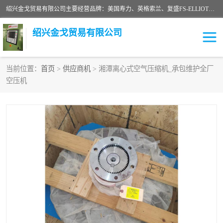
绍兴金戈贸易有限公司主要经营品牌：美国寿力、英格索兰、复盛FS-ELLIOTT，库伯COOPER、阿特拉斯等品牌空压机及配件销售；承接全厂空气压缩机管理、维护保养；节能改造；气体干燥机销售、维护、维修、保养。销售各种品牌空压机空气滤芯、油滤芯、油气分离器；精密过滤器滤芯；除油雾滤芯；抽真空滤芯，消音器，疏水器。劳务承接：全厂空压机维修保养工程，安装工程；移机或汰换工程；节能改造工程等。
绍兴金戈贸易有限公司
当前位置：
首页
>
供应商机
> 湘潭离心式空气压缩机_承包维护全厂
空压机
二手空压机
空压机专用油
超级冷却剂
英格索兰配件
中车鼓风机
闽台富源特种陶瓷
美国寿力空压机零部件
英格索兰离心机空滤芯
英格索兰COOPER离心机
库伯卡麦隆离心机零件
配件
微电脑控制器
离心式压缩机高速转子组