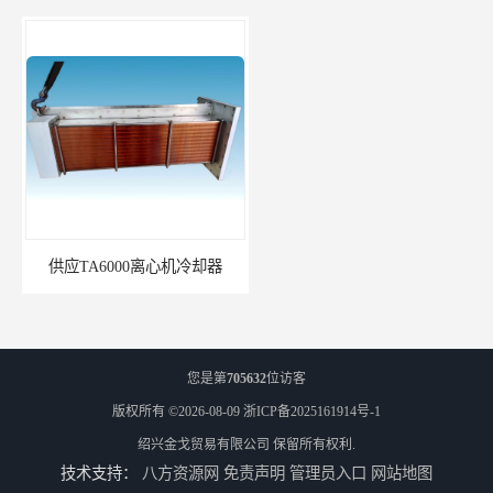
供应TA6000离心机冷却器
英格索兰+39433743+级冷却剂
您是第
705632
位访客
版权所有 ©2026-08-09
浙ICP备2025161914号-1
绍兴金戈贸易有限公司
保留所有权利.
技术支持：
八方资源网
免责声明
管理员入口
网站地图