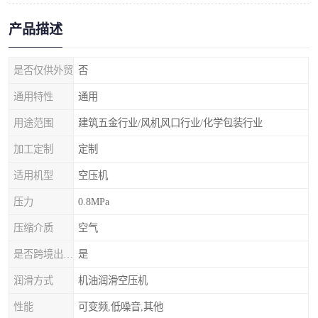
产品描述
是否仅供外贸
否
通用特性
通用
用途范围
建筑五金行业/风机风口行业/化学包装行业
加工定制
定制
适用机型
空压机
压力
0.8MPa
压缩介质
空气
是否跨境出口专供货源
是
润滑方式
机油润滑空压机
性能
可变频,低噪音,其他