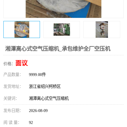
复盛离心机零件
中冷耐高温气侧密封胶垫
空气过滤器
阿特拉斯
冷却器
复盛FS-elliott离心机零件
CAMERON空压机维修
CAMERON空压机显示屏
湘潭离心式空气压缩机_承包维护全厂空压机
面议
价格：
产品数量：
9999.00件
发货地址：
浙江省绍兴柯桥区
关键词：
湘潭离心式空气压缩机
发布日期：
2026-08-09
阅 读 量：
92