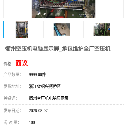
复盛离心机零件
中冷耐高温气侧密封胶垫
空气过滤器
阿特拉斯
冷却器
复盛FS-elliott离心机零件
CAMERON空压机维修
CAMERON空压机显示屏
衢州空压机电脑显示屏_承包维护全厂空压机
面议
价格：
产品数量：
9999.00件
发货地址：
浙江省绍兴柯桥区
关键词：
衢州空压机电脑显示屏
发布日期：
2026-08-07
阅 读 量：
100