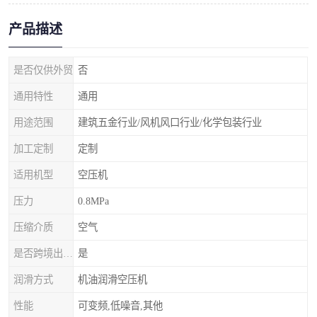
产品描述
是否仅供外贸
否
通用特性
通用
用途范围
建筑五金行业/风机风口行业/化学包装行业
加工定制
定制
适用机型
空压机
压力
0.8MPa
压缩介质
空气
是否跨境出口专供货源
是
润滑方式
机油润滑空压机
性能
可变频,低噪音,其他