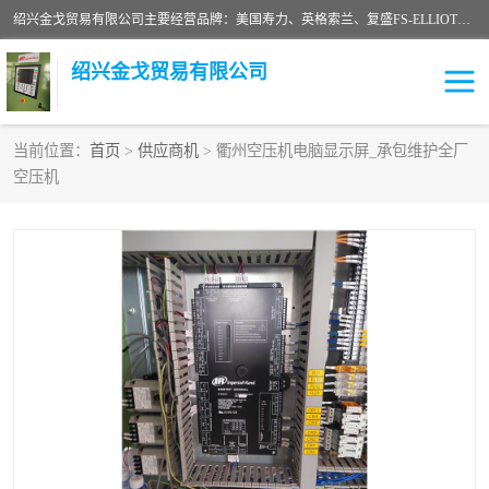
绍兴金戈贸易有限公司主要经营品牌：美国寿力、英格索兰、复盛FS-ELLIOTT，库伯COOPER、阿特拉斯等品牌空压机及配件销售；承接全厂空气压缩机管理、维护保养；节能改造；气体干燥机销售、维护、维修、保养。销售各种品牌空压机空气滤芯、油滤芯、油气分离器；精密过滤器滤芯；除油雾滤芯；抽真空滤芯，消音器，疏水器。劳务承接：全厂空压机维修保养工程，安装工程；移机或汰换工程；节能改造工程等。
绍兴金戈贸易有限公司
当前位置：
首页
>
供应商机
> 衢州空压机电脑显示屏_承包维护全厂
空压机
二手空压机
空压机专用油
超级冷却剂
英格索兰配件
中车鼓风机
闽台富源特种陶瓷
美国寿力空压机零部件
英格索兰离心机空滤芯
英格索兰COOPER离心机
库伯卡麦隆离心机零件
配件
微电脑控制器
离心式压缩机高速转子组