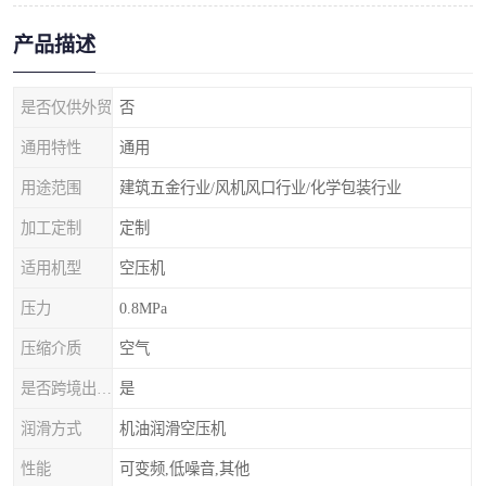
产品描述
是否仅供外贸
否
通用特性
通用
用途范围
建筑五金行业/风机风口行业/化学包装行业
加工定制
定制
适用机型
空压机
压力
0.8MPa
压缩介质
空气
是否跨境出口专供货源
是
润滑方式
机油润滑空压机
性能
可变频,低噪音,其他