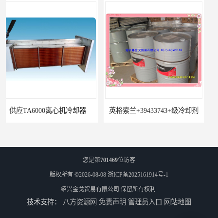
英格索兰+39433743+级冷却剂
22531636冷却器
您是第
701469
位访客
版权所有 ©2026-08-08
浙ICP备2025161914号-1
绍兴金戈贸易有限公司
保留所有权利.
技术支持：
八方资源网
免责声明
管理员入口
网站地图