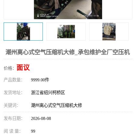
复盛离心机零件
中冷耐高温气侧密封胶垫
空气过滤器
阿特拉斯
冷却器
复盛FS-elliott离心机零件
CAMERON空压机维修
CAMERON空压机显示屏
潮州离心式空气压缩机大修_承包维护全厂空压机
面议
价格：
产品数量：
9999.00件
发货地址：
浙江省绍兴柯桥区
关键词：
潮州离心式空气压缩机大修
发布日期：
2026-08-08
阅 读 量：
99