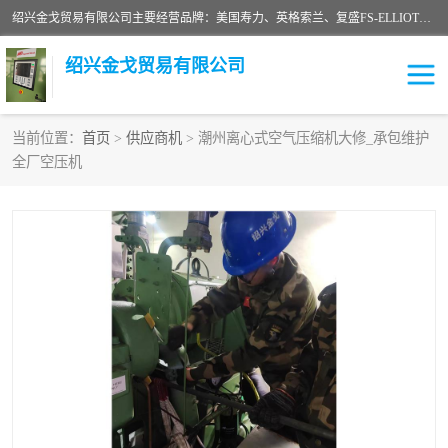
绍兴金戈贸易有限公司主要经营品牌：美国寿力、英格索兰、复盛FS-ELLIOTT，库伯COOPER、阿特拉斯等品牌空压机及配件销售；承接全厂空气压缩机管理、维护保养；节能改造；气体干燥机销售、维护、维修、保养。销售各种品牌空压机空气滤芯、油滤芯、油气分离器；精密过滤器滤芯；除油雾滤芯；抽真空滤芯，消音器，疏水器。劳务承接：全厂空压机维修保养工程，安装工程；移机或汰换工程；节能改造工程等。
绍兴金戈贸易有限公司
当前位置：
首页
>
供应商机
> 潮州离心式空气压缩机大修_承包维护
全厂空压机
二手空压机
空压机专用油
超级冷却剂
英格索兰配件
中车鼓风机
闽台富源特种陶瓷
美国寿力空压机零部件
英格索兰离心机空滤芯
英格索兰COOPER离心机
库伯卡麦隆离心机零件
配件
微电脑控制器
离心式压缩机高速转子组