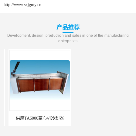
http://www.sxjgmy.cn
产品推荐
Development, design, production and sales in one of the manufacturing
enterprises
供应TA6000离心机冷却器
英格索兰+39433743+级冷却剂