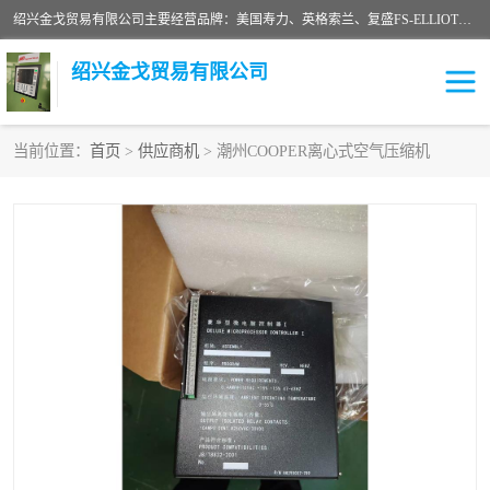
绍兴金戈贸易有限公司主要经营品牌：美国寿力、英格索兰、复盛FS-ELLIOTT，库伯COOPER、阿特拉斯等品牌空压机及配件销售；承接全厂空气压缩机管理、维护保养；节能改造；气体干燥机销售、维护、维修、保养。销售各种品牌空压机空气滤芯、油滤芯、油气分离器；精密过滤器滤芯；除油雾滤芯；抽真空滤芯，消音器，疏水器。劳务承接：全厂空压机维修保养工程，安装工程；移机或汰换工程；节能改造工程等。
绍兴金戈贸易有限公司
当前位置：
首页
>
供应商机
> 潮州COOPER离心式空气压缩机
二手空压机
空压机专用油
超级冷却剂
英格索兰配件
中车鼓风机
闽台富源特种陶瓷
美国寿力空压机零部件
英格索兰离心机空滤芯
英格索兰COOPER离心机
库伯卡麦隆离心机零件
配件
微电脑控制器
离心式压缩机高速转子组