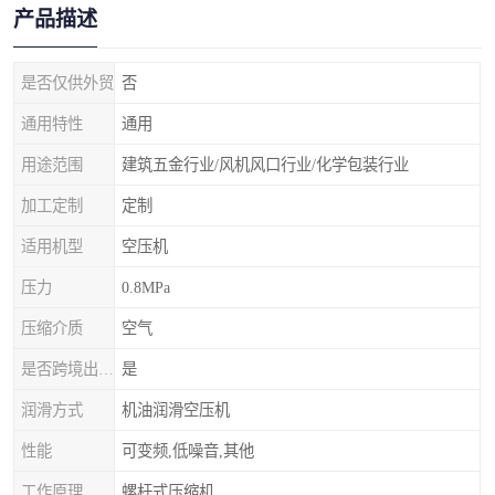
产品描述
是否仅供外贸
否
通用特性
通用
用途范围
建筑五金行业/风机风口行业/化学包装行业
加工定制
定制
适用机型
空压机
压力
0.8MPa
压缩介质
空气
是否跨境出口专供货源
是
润滑方式
机油润滑空压机
性能
可变频,低噪音,其他
工作原理
螺杆式压缩机