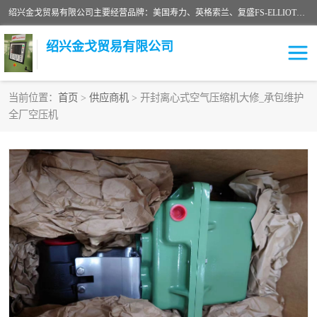
绍兴金戈贸易有限公司主要经营品牌：美国寿力、英格索兰、复盛FS-ELLIOTT，库伯COOPER、阿特拉斯等品牌空压机及配件销售；承接全厂空气压缩机管理、维护保养；节能改造；气体干燥机销售、维护、维修、保养。销售各种品牌空压机空气滤芯、油滤芯、油气分离器；精密过滤器滤芯；除油雾滤芯；抽真空滤芯，消音器，疏水器。劳务承接：全厂空压机维修保养工程，安装工程；移机或汰换工程；节能改造工程等。
绍兴金戈贸易有限公司
当前位置：
首页
>
供应商机
> 开封离心式空气压缩机大修_承包维护
全厂空压机
二手空压机
空压机专用油
超级冷却剂
英格索兰配件
中车鼓风机
闽台富源特种陶瓷
美国寿力空压机零部件
英格索兰离心机空滤芯
英格索兰COOPER离心机
库伯卡麦隆离心机零件
配件
微电脑控制器
离心式压缩机高速转子组