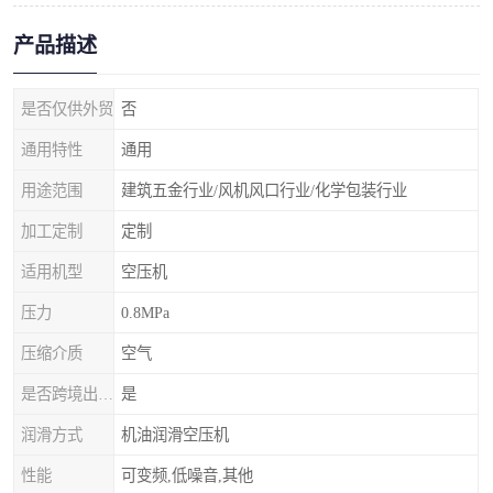
产品描述
是否仅供外贸
否
通用特性
通用
用途范围
建筑五金行业/风机风口行业/化学包装行业
加工定制
定制
适用机型
空压机
压力
0.8MPa
压缩介质
空气
是否跨境出口专供货源
是
润滑方式
机油润滑空压机
性能
可变频,低噪音,其他