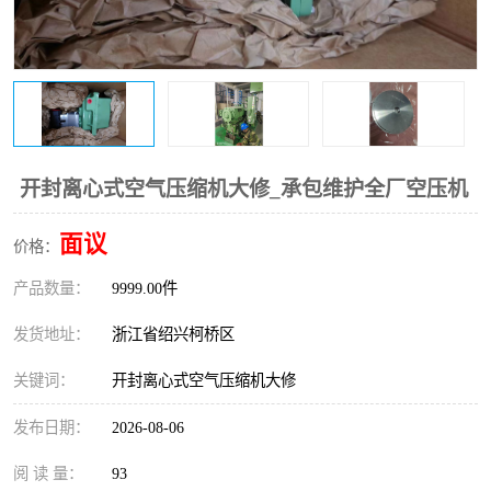
复盛离心机零件
中冷耐高温气侧密封胶垫
空气过滤器
阿特拉斯
冷却器
复盛FS-elliott离心机零件
CAMERON空压机维修
CAMERON空压机显示屏
开封离心式空气压缩机大修_承包维护全厂空压机
面议
价格：
产品数量：
9999.00件
发货地址：
浙江省绍兴柯桥区
关键词：
开封离心式空气压缩机大修
发布日期：
2026-08-06
阅 读 量：
93