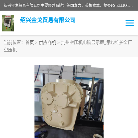
绍兴金戈贸易有限公司主要经营品牌：美国寿力、英格索兰、复盛FS-ELLIOTT，库伯COOPER、阿特拉斯等品牌空压机及配件销售；承接全厂空气压缩机管理、维护保养；节能改造；气体干燥机销售、维护、维修、保养。销售各种品牌空压机空气滤芯、油滤芯、油气分离器；精密过滤器滤芯；除油雾滤芯；抽真空滤芯，消音器，疏水器。劳务承接：全厂空压机维修保养工程，安装工程；移机或汰换工程；节能改造工程等。
绍兴金戈贸易有限公司
当前位置：
首页
>
供应商机
> 荆州空压机电脑显示屏_承包维护全厂
空压机
二手空压机
空压机专用油
超级冷却剂
英格索兰配件
中车鼓风机
闽台富源特种陶瓷
美国寿力空压机零部件
英格索兰离心机空滤芯
英格索兰COOPER离心机
库伯卡麦隆离心机零件
配件
微电脑控制器
离心式压缩机高速转子组