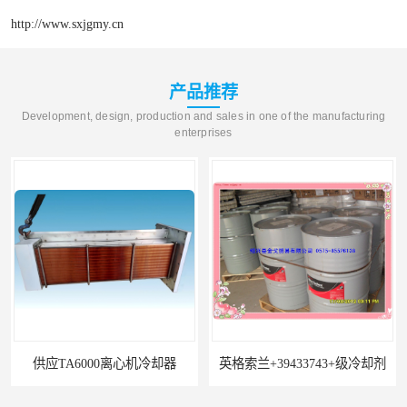
http://www.sxjgmy.cn
产品推荐
Development, design, production and sales in one of the manufacturing
enterprises
应TA6000离心机冷却器
英格索兰+39433743+级冷却剂