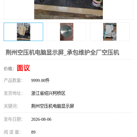
复盛离心机零件
中冷耐高温气侧密封胶垫
空气过滤器
阿特拉斯
冷却器
复盛FS-elliott离心机零件
CAMERON空压机维修
CAMERON空压机显示屏
荆州空压机电脑显示屏_承包维护全厂空压机
面议
价格：
产品数量：
9999.00件
发货地址：
浙江省绍兴柯桥区
关键词：
荆州空压机电脑显示屏
发布日期：
2026-08-06
阅 读 量：
89