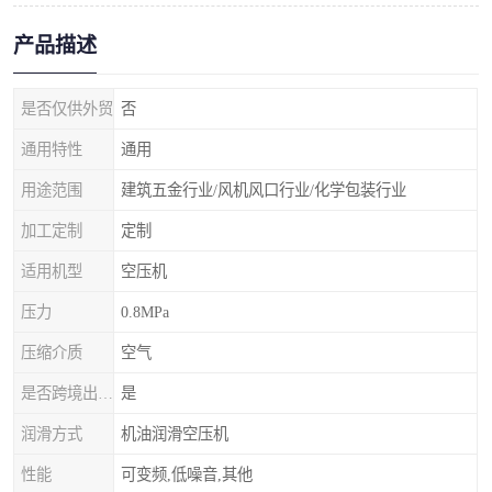
产品描述
是否仅供外贸
否
通用特性
通用
用途范围
建筑五金行业/风机风口行业/化学包装行业
加工定制
定制
适用机型
空压机
压力
0.8MPa
压缩介质
空气
是否跨境出口专供货源
是
润滑方式
机油润滑空压机
性能
可变频,低噪音,其他