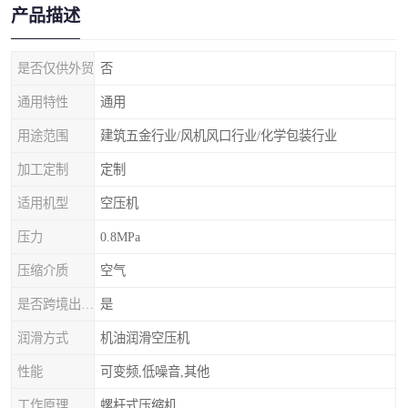
产品描述
是否仅供外贸
否
通用特性
通用
用途范围
建筑五金行业/风机风口行业/化学包装行业
加工定制
定制
适用机型
空压机
压力
0.8MPa
压缩介质
空气
是否跨境出口专供货源
是
润滑方式
机油润滑空压机
性能
可变频,低噪音,其他
工作原理
螺杆式压缩机