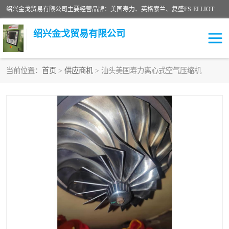
绍兴金戈贸易有限公司主要经营品牌：美国寿力、英格索兰、复盛FS-ELLIOTT，库伯COOPER、阿特拉斯等品牌空压机及配件销售；承接全厂空气压缩机管理、维护保养；节能改造；气体干燥机销售、维护、维修、保养。销售各种品牌空压机空气滤芯、油滤芯、油气分离器；精密过滤器滤芯；除油雾滤芯；抽真空滤芯，消音器，疏水器。劳务承接：全厂空压机维修保养工程，安装工程；移机或汰换工程；节能改造工程等。
绍兴金戈贸易有限公司
当前位置：
首页
>
供应商机
> 汕头美国寿力离心式空气压缩机
二手空压机
空压机专用油
超级冷却剂
英格索兰配件
中车鼓风机
闽台富源特种陶瓷
美国寿力空压机零部件
英格索兰离心机空滤芯
英格索兰COOPER离心机
库伯卡麦隆离心机零件
配件
微电脑控制器
离心式压缩机高速转子组