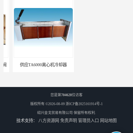
供应TA6000离心机冷却器
英格索兰+39433743+级冷却剂
您是第
704628
位访客
版权所有 ©2026-08-09
浙ICP备2025161914号-1
绍兴金戈贸易有限公司
保留所有权利.
技术支持：
八方资源网
免责声明
管理员入口
网站地图