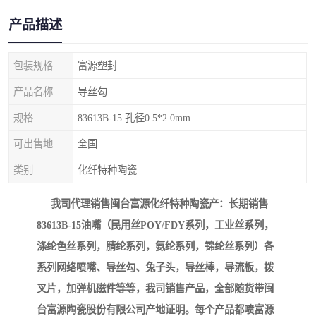
产品描述
包装规格
富源塑封
产品名称
导丝勾
规格
83613B-15 孔径0.5*2.0mm
可出售地
全国
类别
化纤特种陶瓷
我司代理销售闽台富源化纤特种陶瓷产：长期销售
83613B-15油嘴（民用丝POY/FDY系列，
工业丝系列，
涤纶
色丝系列，腈纶系列，氨纶系列，锦纶丝系列
）各
系列网络喷嘴、导丝勾、兔子头，导丝棒，导流板，拨
叉片，加弹机磁件等等，我司销售产品，全部随货带闽
台富源陶瓷股份有限公司产地证明。每个产品都喷富源