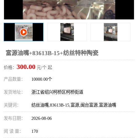
复盛离心机零件
中冷耐高温气侧密封胶垫
空气过滤器
阿特拉斯
冷却器
复盛FS-elliott离心机零件
CAMERON空压机维修
CAMERON空压机显示屏
富源油嘴+83613B-15+纺丝特种陶瓷
300.00
价格：
元/个 起
产品数量：
10000.00个
发货地址：
浙江省绍兴柯桥区柯桥街道
关键词：
纺丝油嘴,83613B-15,富源,闽台富源,富源油嘴
发布日期：
2026-08-06
阅 读 量：
170