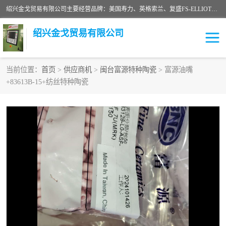
绍兴金戈贸易有限公司主要经营品牌：美国寿力、英格索兰、复盛FS-ELLIOTT，库伯COOPER、阿特拉斯等品牌空压机及配件销售；承接全厂空气压缩机管理、维护保养；节能改造；气体干燥机销售、维护、维修、保养。销售各种品牌空压机空气滤芯、油滤芯、油气分离器；精密过滤器滤芯；除油雾滤芯；抽真空滤芯，消音器，疏水器。劳务承接：全厂空压机维修保养工程，安装工程；移机或汰换工程；节能改造工程等。
绍兴金戈贸易有限公司
当前位置：
首页
>
供应商机
>
闽台富源特种陶瓷
> 富源油嘴
+83613B-15+纺丝特种陶瓷
二手空压机
空压机专用油
超级冷却剂
英格索兰配件
中车鼓风机
闽台富源特种陶瓷
美国寿力空压机零部件
英格索兰离心机空滤芯
英格索兰COOPER离心机
库伯卡麦隆离心机零件
配件
微电脑控制器
离心式压缩机高速转子组