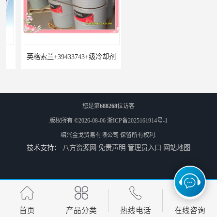
英格索兰+39433743+级冷却剂
22531636冷却器
您是第
688268
位访客
版权所有 ©2026-08-06
浙ICP备2025161914号-1
绍兴金戈贸易有限公司
保留所有权利.
技术支持：
八方资源网
免责声明
管理员入口
网站地图
寿力LS32空压机油冷却器
38459582级冷却剂
首页
产品分类
热线电话
在线咨询