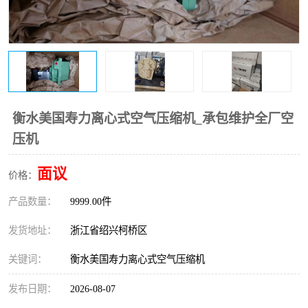
复盛离心机零件
中冷耐高温气侧密封胶垫
空气过滤器
阿特拉斯
冷却器
复盛FS-elliott离心机零件
CAMERON空压机维修
CAMERON空压机显示屏
衡水美国寿力离心式空气压缩机_承包维护全厂空
压机
面议
价格：
产品数量：
9999.00件
发货地址：
浙江省绍兴柯桥区
关键词：
衡水美国寿力离心式空气压缩机
发布日期：
2026-08-07