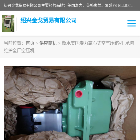
绍兴金戈贸易有限公司主要经营品牌：美国寿力、英格索兰、复盛FS-ELLIOTT，库伯COOPER、阿特拉斯等品牌空压机及配件销售；承接全厂空气压缩机管理、维护保养；节能改造；气体干燥机销售、维护、维修、保养。销售各种品牌空压机空气滤芯、油滤芯、油气分离器；精密过滤器滤芯；除油雾滤芯；抽真空滤芯，消音器，疏水器。劳务承接：全厂空压机维修保养工程，安装工程；移机或汰换工程；节能改造工程等。
绍兴金戈贸易有限公司
当前位置：
首页
>
供应商机
> 衡水美国寿力离心式空气压缩机_承包
维护全厂空压机
二手空压机
空压机专用油
超级冷却剂
英格索兰配件
中车鼓风机
闽台富源特种陶瓷
美国寿力空压机零部件
英格索兰离心机空滤芯
英格索兰COOPER离心机
库伯卡麦隆离心机零件
配件
微电脑控制器
离心式压缩机高速转子组