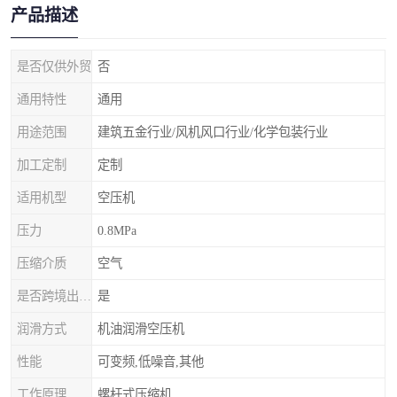
产品描述
是否仅供外贸
否
通用特性
通用
用途范围
建筑五金行业/风机风口行业/化学包装行业
加工定制
定制
适用机型
空压机
压力
0.8MPa
压缩介质
空气
是否跨境出口专供货源
是
润滑方式
机油润滑空压机
性能
可变频,低噪音,其他
工作原理
螺杆式压缩机