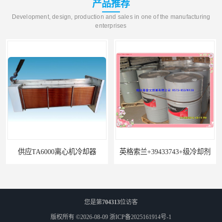
产品推荐
Development, design, production and sales in one of the manufacturing
enterprises
冷却器
英格索兰+39433743+级冷却剂
您是第
704313
位访客
版权所有 ©2026-08-09
浙ICP备2025161914号-1