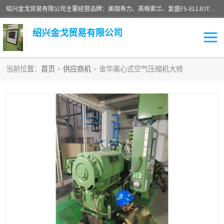
绍兴金戈贸易有限公司主要经营品牌：美国寿力、英格索兰、复盛FS-ELLIOTT，库伯COOPER、阿特拉斯等品牌空压机及配件销售；承接全厂空气压缩机管理、维护保养；节能改造；气体干燥机销售、维护、维修、保养。销售各种品牌空压机空气滤芯、油滤芯、油气分离器；精密过滤器滤芯；除油雾滤芯；抽真空滤芯，消音器，疏水器。劳务承接：全厂空压机维修保养工程，安装工程；移机或汰换工程；节能改造工程等。
绍兴金戈贸易有限公司
当前位置：
首页
>
供应商机
> 金华离心式空气压缩机大修
二手空压机
空压机专用油
超级冷却剂
英格索兰配件
中车鼓风机
闽台富源特种陶瓷
美国寿力空压机零部件
英格索兰离心机空滤芯
英格索兰COOPER离心机
库伯卡麦隆离心机零件
配件
微电脑控制器
离心式压缩机高速转子组