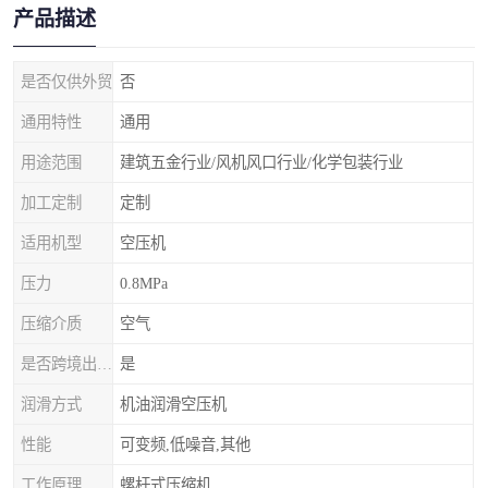
产品描述
是否仅供外贸
否
通用特性
通用
用途范围
建筑五金行业/风机风口行业/化学包装行业
加工定制
定制
适用机型
空压机
压力
0.8MPa
压缩介质
空气
是否跨境出口专供货源
是
润滑方式
机油润滑空压机
性能
可变频,低噪音,其他
工作原理
螺杆式压缩机