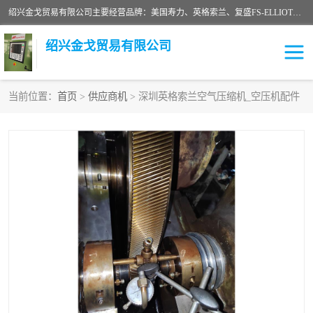
绍兴金戈贸易有限公司主要经营品牌：美国寿力、英格索兰、复盛FS-ELLIOTT，库伯COOPER、阿特拉斯等品牌空压机及配件销售；承接全厂空气压缩机管理、维护保养；节能改造；气体干燥机销售、维护、维修、保养。销售各种品牌空压机空气滤芯、油滤芯、油气分离器；精密过滤器滤芯；除油雾滤芯；抽真空滤芯，消音器，疏水器。劳务承接：全厂空压机维修保养工程，安装工程；移机或汰换工程；节能改造工程等。
绍兴金戈贸易有限公司
当前位置：
首页
>
供应商机
> 深圳英格索兰空气压缩机_空压机配件
二手空压机
空压机专用油
超级冷却剂
英格索兰配件
中车鼓风机
闽台富源特种陶瓷
美国寿力空压机零部件
英格索兰离心机空滤芯
英格索兰COOPER离心机
库伯卡麦隆离心机零件
配件
微电脑控制器
离心式压缩机高速转子组