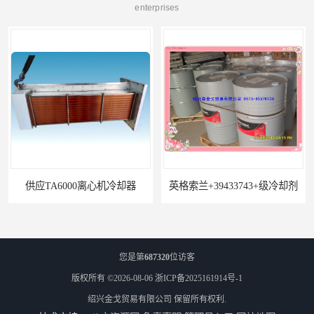
enterprises
器
英格索兰+39433743+级冷却剂
您是第
687320
位访客
版权所有 ©2026-08-06
浙ICP备2025161914号-1
绍兴金戈贸易有限公司
保留所有权利.