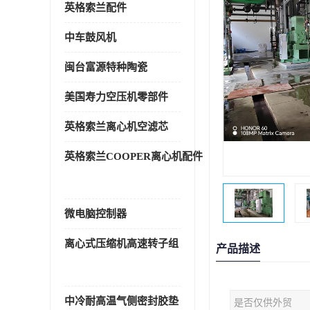
英格索兰配件
中车鼓风机
闽台富源特种陶瓷
美国寿力空压机零部件
英格索兰离心机空滤芯
英格索兰COOPER离心机配件
微电脑控制器
离心式压缩机高速转子组
产品描述
中冷耐高温气侧密封胶垫
是否仅供外贸