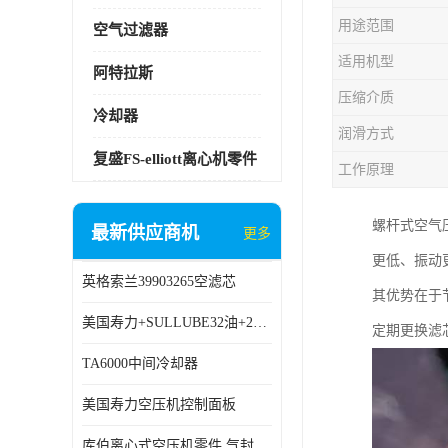
用途范围
空气过滤器
适用机型
阿特拉斯
压缩介质
冷却器
润滑方式
复盛FS-elliott离心机零件
工作原理
螺杆式空气
最新供应商机
更多
更低、振动
英格索兰39903265空滤芯
其优势在于
美国寿力+SULLUBE32油+250022-669
定期更换滤
TA6000中间冷却器
美国寿力空压机控制面板
库伯离心式空压机零件 气封 机型 TA6000 TA18 TA9000原厂品质