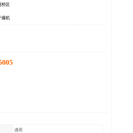
柯桥区
干燥机
5005
通用