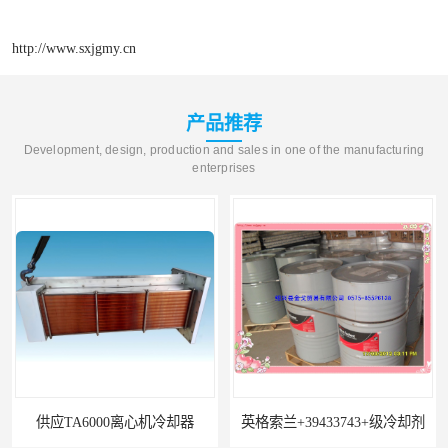
http://www.sxjgmy.cn
产品推荐
Development, design, production and sales in one of the manufacturing
enterprises
供应TA6000离心机冷却器
英格索兰+39433743+级冷却剂