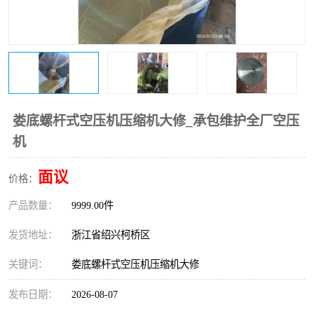
复盛离心机零件
中冷耐高温气侧密封胶垫
空气过滤器
阿特拉斯
冷却器
复盛FS-elliott离心机零件
CAMERON空压机维修
CAMERON空压机显示屏
娄底螺杆式空压机压缩机大修_承包维护全厂空压
机
面议
价格：
产品数量：
9999.00件
发货地址：
浙江省绍兴柯桥区
关键词：
娄底螺杆式空压机压缩机大修
发布日期：
2026-08-07