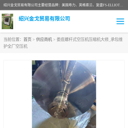
绍兴金戈贸易有限公司主要经营品牌：美国寿力、英格索兰、复盛FS-ELLIOTT，库伯COOPER、阿特拉斯等品牌空压机及配件销售；承接全厂空气压缩机管理、维护保养；节能改造；气体干燥机销售、维护、维修、保养。销售各种品牌空压机空气滤芯、油滤芯、油气分离器；精密过滤器滤芯；除油雾滤芯；抽真空滤芯，消音器，疏水器。劳务承接：全厂空压机维修保养工程，安装工程；移机或汰换工程；节能改造工程等。
绍兴金戈贸易有限公司
当前位置：
首页
>
供应商机
> 娄底螺杆式空压机压缩机大修_承包维
护全厂空压机
二手空压机
空压机专用油
超级冷却剂
英格索兰配件
中车鼓风机
闽台富源特种陶瓷
美国寿力空压机零部件
英格索兰离心机空滤芯
英格索兰COOPER离心机
库伯卡麦隆离心机零件
配件
微电脑控制器
离心式压缩机高速转子组