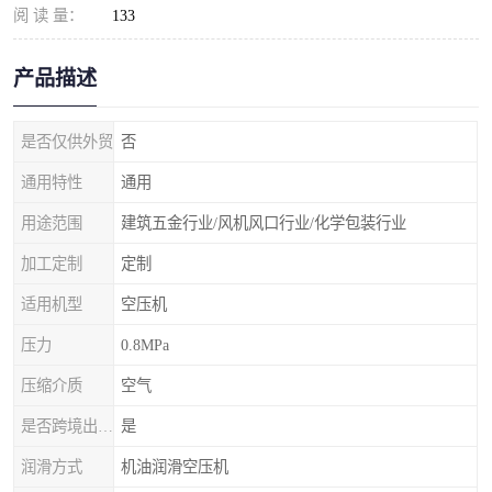
阅 读 量：
133
产品描述
是否仅供外贸
否
通用特性
通用
用途范围
建筑五金行业/风机风口行业/化学包装行业
加工定制
定制
适用机型
空压机
压力
0.8MPa
压缩介质
空气
是否跨境出口专供货源
是
润滑方式
机油润滑空压机