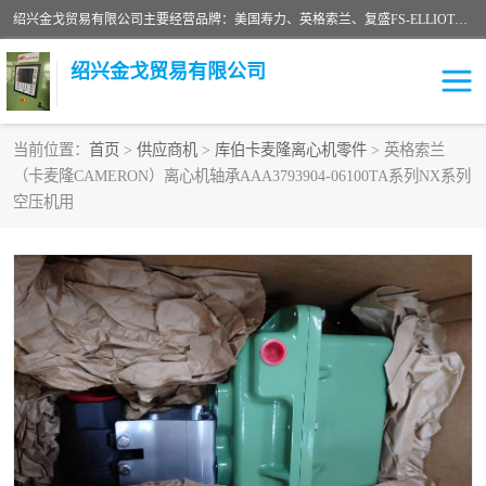
绍兴金戈贸易有限公司主要经营品牌：美国寿力、英格索兰、复盛FS-ELLIOTT，库伯COOPER、阿特拉斯等品牌空压机及配件销售；承接全厂空气压缩机管理、维护保养；节能改造；气体干燥机销售、维护、维修、保养。销售各种品牌空压机空气滤芯、油滤芯、油气分离器；精密过滤器滤芯；除油雾滤芯；抽真空滤芯，消音器，疏水器。劳务承接：全厂空压机维修保养工程，安装工程；移机或汰换工程；节能改造工程等。
绍兴金戈贸易有限公司
当前位置：
首页
>
供应商机
>
库伯卡麦隆离心机零件
> 英格索兰
（卡麦隆CAMERON）离心机轴承AAA3793904-06100TA系列NX系列
二手空压机
空压机专用油
空压机用
超级冷却剂
英格索兰配件
中车鼓风机
闽台富源特种陶瓷
美国寿力空压机零部件
英格索兰离心机空滤芯
英格索兰COOPER离心机
库伯卡麦隆离心机零件
配件
微电脑控制器
离心式压缩机高速转子组