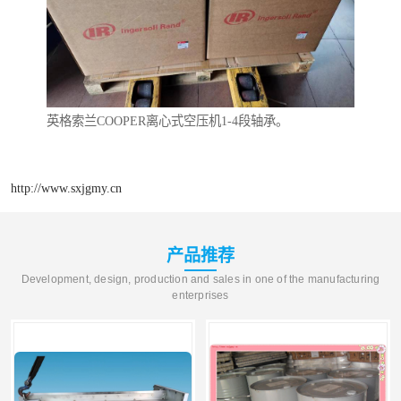
英格索兰COOPER离心式空压机1-4段轴承。
http://www.sxjgmy.cn
产品推荐
Development, design, production and sales in one of the manufacturing
enterprises