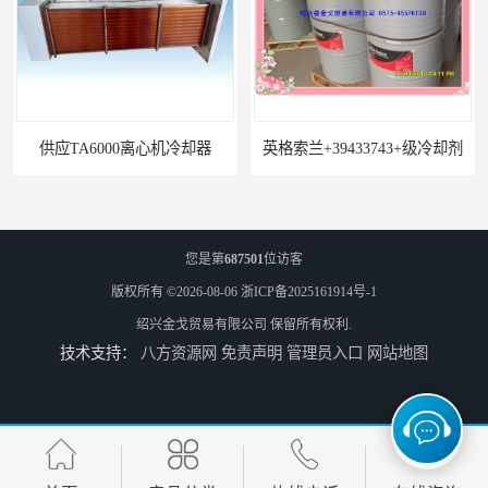
供应TA6000离心机冷却器
英格索兰+39433743+级冷却剂
您是第
687501
位访客
版权所有 ©2026-08-06
浙ICP备2025161914号-1
绍兴金戈贸易有限公司
保留所有权利.
技术支持：
八方资源网
免责声明
管理员入口
网站地图
22531636冷却器
寿力LS32空压机油冷却器