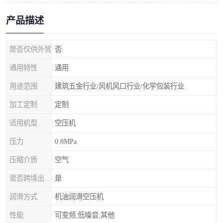
产品描述
是否仅供外贸
否
通用特性
通用
用途范围
建筑五金行业/风机风口行业/化学包装行业
加工定制
定制
适用机型
空压机
压力
0.8MPa
压缩介质
空气
是否跨境出口专供货源
是
润滑方式
机油润滑空压机
性能
可变频,低噪音,其他