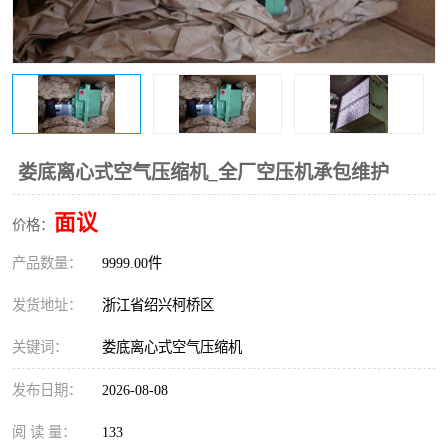
复盛离心机零件
中冷耐高温气侧密封胶垫
空气过滤器
阿特拉斯
冷却器
复盛FS-elliott离心机零件
CAMERON空压机维修
CAMERON空压机显示屏
娄底离心式空气压缩机_全厂空压机承包维护
面议
价格：
产品数量：
9999.00件
发货地址：
浙江省绍兴柯桥区
关键词：
娄底离心式空气压缩机
发布日期：
2026-08-08
阅 读 量：
133