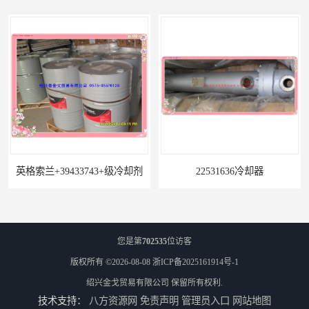
英格索兰+39433743+级冷却剂
22531636冷却器
您是第
702535
位访客
版权所有 ©2026-08-08
浙ICP备2025161914号-1
绍兴金戈贸易有限公司
保留所有权利.
技术支持：
八方资源网
免责声明
管理员入口
网站地图