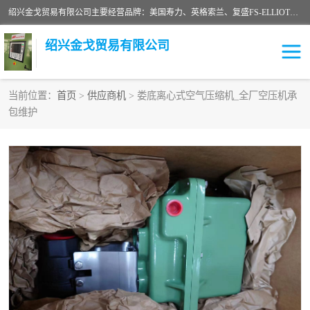
绍兴金戈贸易有限公司主要经营品牌：美国寿力、英格索兰、复盛FS-ELLIOTT，库伯COOPER、阿特拉斯等品牌空压机及配件销售；承接全厂空气压缩机管理、维护保养；节能改造；气体干燥机销售、维护、维修、保养。销售各种品牌空压机空气滤芯、油滤芯、油气分离器；精密过滤器滤芯；除油雾滤芯；抽真空滤芯，消音器，疏水器。劳务承接：全厂空压机维修保养工程，安装工程；移机或汰换工程；节能改造工程等。
绍兴金戈贸易有限公司
当前位置：
首页
>
供应商机
> 娄底离心式空气压缩机_全厂空压机承
包维护
二手空压机
空压机专用油
超级冷却剂
英格索兰配件
中车鼓风机
闽台富源特种陶瓷
美国寿力空压机零部件
英格索兰离心机空滤芯
英格索兰COOPER离心机
库伯卡麦隆离心机零件
配件
微电脑控制器
离心式压缩机高速转子组