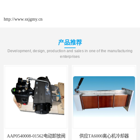
http://www.sxjgmy.cn
产品推荐
Development, design, production and sales in one of the manufacturing
enterprises
AAP0540008-01562电动卸放阀
供应TA6000离心机冷却器