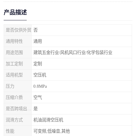
产品描述
是否仅供外贸
否
通用特性
通用
用途范围
建筑五金行业/风机风口行业/化学包装行业
加工定制
定制
适用机型
空压机
压力
0.8MPa
压缩介质
空气
是否跨境出口专供货源
是
润滑方式
机油润滑空压机
性能
可变频,低噪音,其他