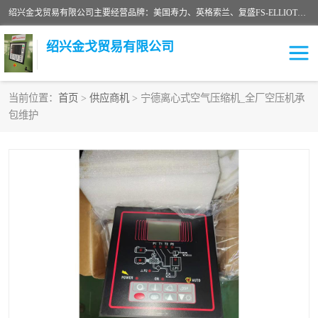
绍兴金戈贸易有限公司主要经营品牌：美国寿力、英格索兰、复盛FS-ELLIOTT，库伯COOPER、阿特拉斯等品牌空压机及配件销售；承接全厂空气压缩机管理、维护保养；节能改造；气体干燥机销售、维护、维修、保养。销售各种品牌空压机空气滤芯、油滤芯、油气分离器；精密过滤器滤芯；除油雾滤芯；抽真空滤芯，消音器，疏水器。劳务承接：全厂空压机维修保养工程，安装工程；移机或汰换工程；节能改造工程等。
绍兴金戈贸易有限公司
当前位置：
首页
>
供应商机
> 宁德离心式空气压缩机_全厂空压机承
包维护
二手空压机
空压机专用油
超级冷却剂
英格索兰配件
中车鼓风机
闽台富源特种陶瓷
美国寿力空压机零部件
英格索兰离心机空滤芯
英格索兰COOPER离心机
库伯卡麦隆离心机零件
配件
微电脑控制器
离心式压缩机高速转子组