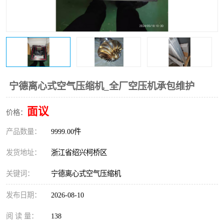
复盛离心机零件
中冷耐高温气侧密封胶垫
空气过滤器
阿特拉斯
冷却器
复盛FS-elliott离心机零件
CAMERON空压机维修
CAMERON空压机显示屏
宁德离心式空气压缩机_全厂空压机承包维护
面议
价格：
产品数量：
9999.00件
发货地址：
浙江省绍兴柯桥区
关键词：
宁德离心式空气压缩机
发布日期：
2026-08-10
阅 读 量：
138