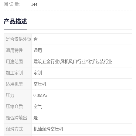
阅 读 量：
144
产品描述
是否仅供外贸
否
通用特性
通用
用途范围
建筑五金行业/风机风口行业/化学包装行业
加工定制
定制
适用机型
空压机
压力
0.8MPa
压缩介质
空气
是否跨境出口专供货源
是
润滑方式
机油润滑空压机