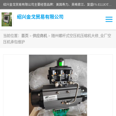
绍兴金戈贸易有限公司主要经营品牌：美国寿力、英格索兰、复盛FS-ELLIOTT，库伯COOPER、阿特拉斯等品牌空压机及配件销售；承接全厂空气压缩机管理、维护保养；节能改造；气体干燥机销售、维护、维修、保养。销售各种品牌空压机空气滤芯、油滤芯、油气分离器；精密过滤器滤芯；除油雾滤芯；抽真空滤芯，消音器，疏水器。劳务承接：全厂空压机维修保养工程，安装工程；移机或汰换工程；节能改造工程等。
绍兴金戈贸易有限公司
当前位置：
首页
>
供应商机
> 随州螺杆式空压机压缩机大修_全厂空
压机承包维护
二手空压机
空压机专用油
超级冷却剂
英格索兰配件
中车鼓风机
闽台富源特种陶瓷
美国寿力空压机零部件
英格索兰离心机空滤芯
英格索兰COOPER离心机
库伯卡麦隆离心机零件
配件
微电脑控制器
离心式压缩机高速转子组