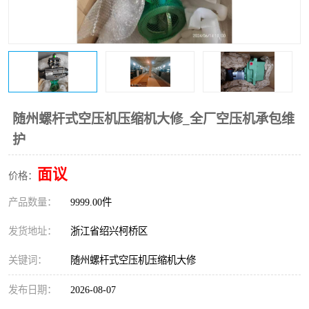
复盛离心机零件
中冷耐高温气侧密封胶垫
空气过滤器
阿特拉斯
冷却器
复盛FS-elliott离心机零件
CAMERON空压机维修
CAMERON空压机显示屏
随州螺杆式空压机压缩机大修_全厂空压机承包维
护
面议
价格：
产品数量：
9999.00件
发货地址：
浙江省绍兴柯桥区
关键词：
随州螺杆式空压机压缩机大修
发布日期：
2026-08-07