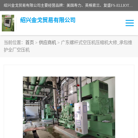
绍兴金戈贸易有限公司主要经营品牌：美国寿力、英格索兰、复盛FS-ELLIOTT，库伯COOPER、阿特拉斯等品牌空压机及配件销售；承接全厂空气压缩机管理、维护保养；节能改造；气体干燥机销售、维护、维修、保养。销售各种品牌空压机空气滤芯、油滤芯、油气分离器；精密过滤器滤芯；除油雾滤芯；抽真空滤芯，消音器，疏水器。劳务承接：全厂空压机维修保养工程，安装工程；移机或汰换工程；节能改造工程等。
绍兴金戈贸易有限公司
当前位置：
首页
>
供应商机
> 广东螺杆式空压机压缩机大修_承包维
护全厂空压机
二手空压机
空压机专用油
超级冷却剂
英格索兰配件
中车鼓风机
闽台富源特种陶瓷
美国寿力空压机零部件
英格索兰离心机空滤芯
英格索兰COOPER离心机
库伯卡麦隆离心机零件
配件
微电脑控制器
离心式压缩机高速转子组