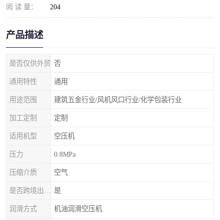
阅 读 量：
204
产品描述
是否仅供外贸
否
通用特性
通用
用途范围
建筑五金行业/风机风口行业/化学包装行业
加工定制
定制
适用机型
空压机
压力
0.8MPa
压缩介质
空气
是否跨境出口专供货源
是
润滑方式
机油润滑空压机