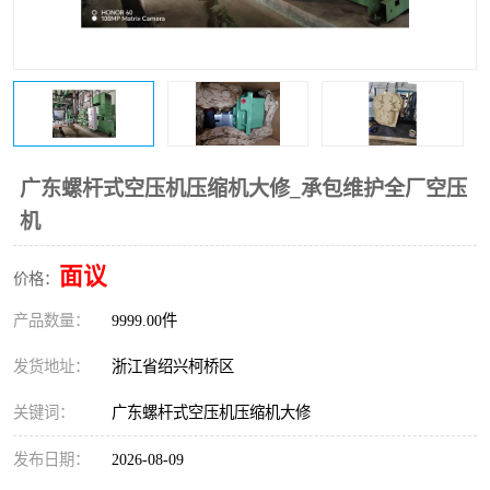
复盛离心机零件
中冷耐高温气侧密封胶垫
空气过滤器
阿特拉斯
冷却器
复盛FS-elliott离心机零件
CAMERON空压机维修
CAMERON空压机显示屏
广东螺杆式空压机压缩机大修_承包维护全厂空压
机
面议
价格：
产品数量：
9999.00件
发货地址：
浙江省绍兴柯桥区
关键词：
广东螺杆式空压机压缩机大修
发布日期：
2026-08-09