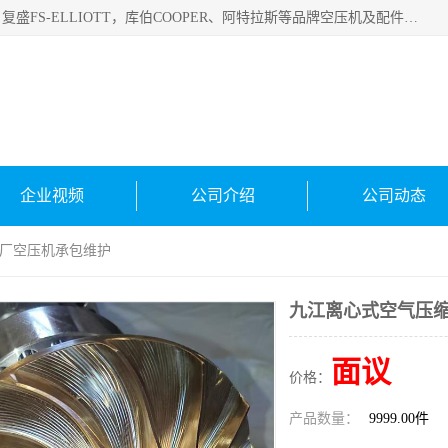
绍兴金戈贸易有限公司主要经营品牌：美国寿力、英格索兰、复盛FS-ELLIOTT，库伯COOPER、阿特拉斯等品牌空压机及配件销售；承接全厂空气压缩机管理、维护保养；节能改造；气体干燥机销售、维护、维修、保养。销售各种品牌空压机空气滤芯、油滤芯、油气分离器；精密过滤器滤芯；除油雾滤芯；抽真空滤芯，消音器，疏水器。劳务承接：全厂空压机维修保养工程，安装工程；移机或汰换工程；节能改造工程等。
企业视频
公司介绍
公司动态
全厂空压机承包维护
九江离心式空气压缩
面议
价格：
产品数量：
9999.00件