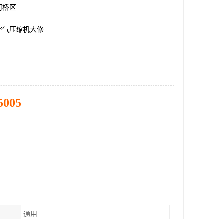
柯桥区
空气压缩机大修
5005
通用