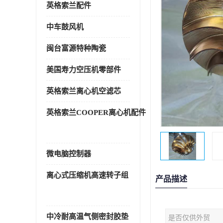
英格索兰配件
中车鼓风机
闽台富源特种陶瓷
美国寿力空压机零部件
英格索兰离心机空滤芯
英格索兰COOPER离心机配件
微电脑控制器
离心式压缩机高速转子组
产品描述
中冷耐高温气侧密封胶垫
是否仅供外贸