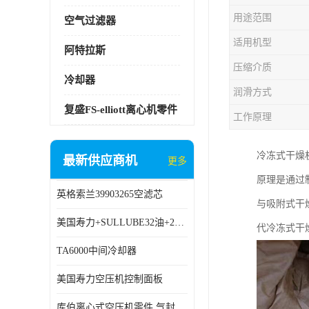
用途范围
空气过滤器
适用机型
阿特拉斯
压缩介质
冷却器
润滑方式
复盛FS-elliott离心机零件
工作原理
冷冻式干燥
最新供应商机
更多
原理是通过
英格索兰39903265空滤芯
与吸附式干
美国寿力+SULLUBE32油+250022-669
代冷冻式干
TA6000中间冷却器
美国寿力空压机控制面板
库伯离心式空压机零件 气封 机型 TA6000 TA18 TA9000原厂品质