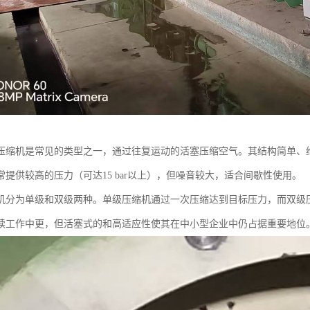
压缩机是常见的类型之一，通过往复运动的活塞压缩空气。其结构简单、
常提供较高的压力（可达15 bar以上），但噪音较大，适合间歇性使用。
机分为单级和双级两种。单级压缩机通过一次压缩达到目标压力，而双级
续工作中更，但活塞式的和高适应性使其在中小型企业中仍占据重要地位