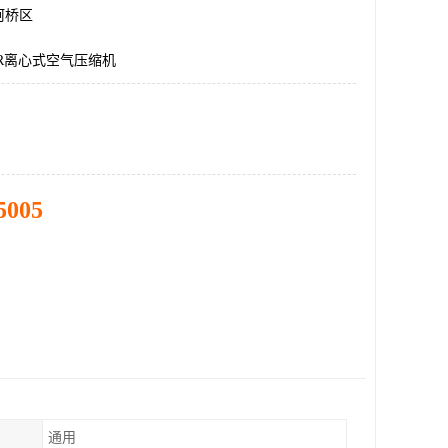
柯桥区
ER离心式空气压缩机
5005
通用