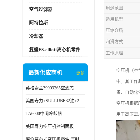
用途范围
空气过滤器
适用机型
阿特拉斯
压缩介质
冷却器
润滑方式
复盛FS-elliott离心机零件
工作原理
空压机（空
最新供应商机
更多
中。其工作
英格索兰39903265空滤芯
备、自动化
美国寿力+SULLUBE32油+250022-669
空压机根据
TA6000中间冷却器
用于高压需
美国寿力空压机控制面板
库伯离心式空压机零件 气封 机型 TA6000 TA18 TA9000原厂品质