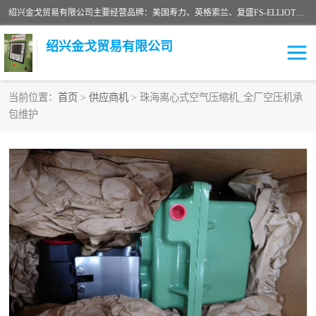
绍兴金戈贸易有限公司主要经营品牌：美国寿力、英格索兰、复盛FS-ELLIOTT，库伯COOPER、阿特拉斯等品牌空压机及配件销售；承接全厂空气压缩机管理、维护保养；节能改造；气体干燥机销售、维护、维修、保养。销售各种品牌空压机空气滤芯、油滤芯、油气分离器；精密过滤器滤芯；除油雾滤芯；抽真空滤芯，消音器，疏水器。劳务承接：全厂空压机维修保养工程，安装工程；移机或汰换工程；节能改造工程等。
绍兴金戈贸易有限公司
当前位置：
首页
>
供应商机
> 珠海离心式空气压缩机_全厂空压机承
包维护
二手空压机
空压机专用油
超级冷却剂
英格索兰配件
中车鼓风机
闽台富源特种陶瓷
美国寿力空压机零部件
英格索兰离心机空滤芯
英格索兰COOPER离心机
库伯卡麦隆离心机零件
配件
微电脑控制器
离心式压缩机高速转子组