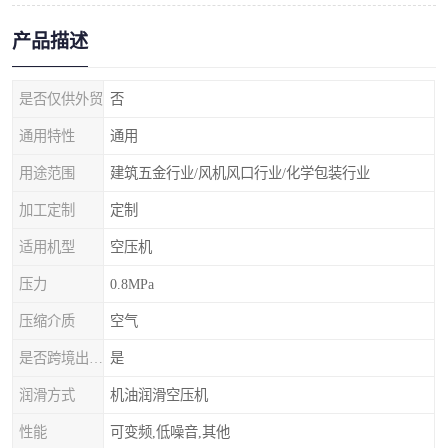
产品描述
是否仅供外贸
否
通用特性
通用
用途范围
建筑五金行业/风机风口行业/化学包装行业
加工定制
定制
适用机型
空压机
压力
0.8MPa
压缩介质
空气
是否跨境出口专供货源
是
润滑方式
机油润滑空压机
性能
可变频,低噪音,其他