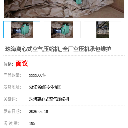
复盛离心机零件
中冷耐高温气侧密封胶垫
空气过滤器
阿特拉斯
冷却器
复盛FS-elliott离心机零件
CAMERON空压机维修
CAMERON空压机显示屏
珠海离心式空气压缩机_全厂空压机承包维护
面议
价格：
产品数量：
9999.00件
发货地址：
浙江省绍兴柯桥区
关键词：
珠海离心式空气压缩机
发布日期：
2026-08-10
阅 读 量：
195