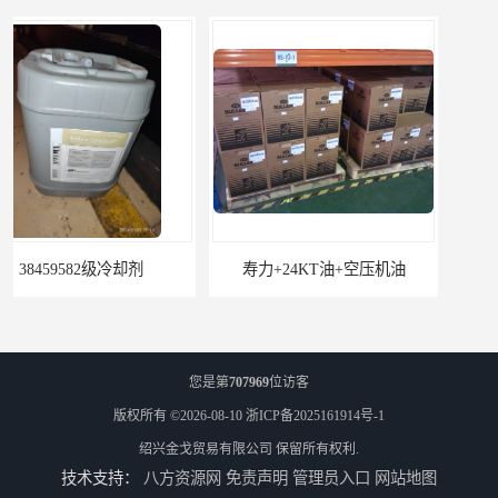
寿力+24KT油+空压机油
离心式空压机转子组
您是第
707969
位访客
版权所有 ©2026-08-10
浙ICP备2025161914号-1
绍兴金戈贸易有限公司
保留所有权利.
技术支持：
八方资源网
免责声明
管理员入口
网站地图