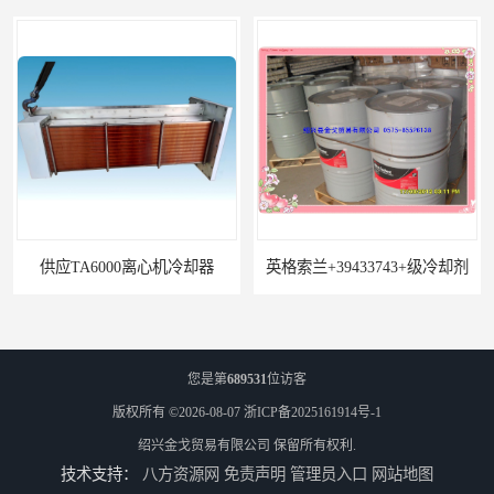
供应TA6000离心机冷却器
英格索兰+39433743+级冷却剂
您是第
689531
位访客
版权所有 ©2026-08-07
浙ICP备2025161914号-1
绍兴金戈贸易有限公司
保留所有权利.
技术支持：
八方资源网
免责声明
管理员入口
网站地图