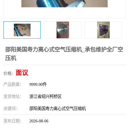
复盛离心机零件
中冷耐高温气侧密封胶垫
空气过滤器
阿特拉斯
冷却器
复盛FS-elliott离心机零件
CAMERON空压机维修
CAMERON空压机显示屏
邵阳美国寿力离心式空气压缩机_承包维护全厂空
压机
面议
价格：
产品数量：
9999.00件
发货地址：
浙江省绍兴柯桥区
关键词：
邵阳美国寿力离心式空气压缩机
发布日期：
2026-08-06