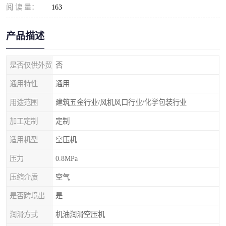
阅 读 量：
163
产品描述
是否仅供外贸
否
通用特性
通用
用途范围
建筑五金行业/风机风口行业/化学包装行业
加工定制
定制
适用机型
空压机
压力
0.8MPa
压缩介质
空气
是否跨境出口专供货源
是
润滑方式
机油润滑空压机