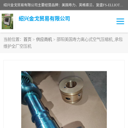
绍兴金戈贸易有限公司主要经营品牌：美国寿力、英格索兰、复盛FS-ELLIOTT，库伯COOPER、阿特拉斯等品牌空压机及配件销售；承接全厂空气压缩机管理、维护保养；节能改造；气体干燥机销售、维护、维修、保养。销售各种品牌空压机空气滤芯、油滤芯、油气分离器；精密过滤器滤芯；除油雾滤芯；抽真空滤芯，消音器，疏水器。劳务承接：全厂空压机维修保养工程，安装工程；移机或汰换工程；节能改造工程等。
绍兴金戈贸易有限公司
当前位置：
首页
>
供应商机
> 邵阳美国寿力离心式空气压缩机_承包
维护全厂空压机
二手空压机
空压机专用油
超级冷却剂
英格索兰配件
中车鼓风机
闽台富源特种陶瓷
美国寿力空压机零部件
英格索兰离心机空滤芯
英格索兰COOPER离心机
库伯卡麦隆离心机零件
配件
微电脑控制器
离心式压缩机高速转子组