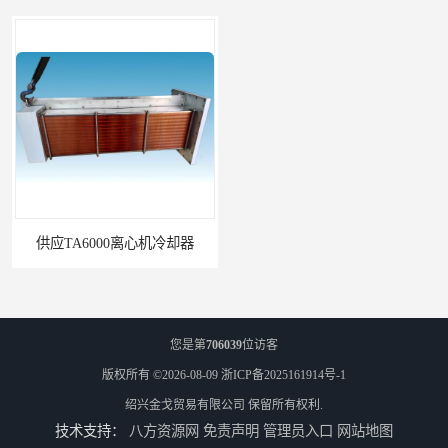
供应TA6000离心机冷却器
英格索兰+39433743+级冷却剂
您是第
706039
位访客
版权所有 ©2026-08-09
浙ICP备2025161914号-1
绍兴金戈贸易有限公司
保留所有权利.
技术支持：
八方资源网
免责声明
管理员入口
网站地图