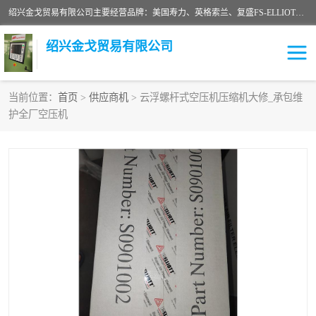
绍兴金戈贸易有限公司主要经营品牌：美国寿力、英格索兰、复盛FS-ELLIOTT，库伯COOPER、阿特拉斯等品牌空压机及配件销售；承接全厂空气压缩机管理、维护保养；节能改造；气体干燥机销售、维护、维修、保养。销售各种品牌空压机空气滤芯、油滤芯、油气分离器；精密过滤器滤芯；除油雾滤芯；抽真空滤芯，消音器，疏水器。劳务承接：全厂空压机维修保养工程，安装工程；移机或汰换工程；节能改造工程等。
绍兴金戈贸易有限公司
当前位置：
首页
>
供应商机
> 云浮螺杆式空压机压缩机大修_承包维
护全厂空压机
二手空压机
空压机专用油
超级冷却剂
英格索兰配件
中车鼓风机
闽台富源特种陶瓷
美国寿力空压机零部件
英格索兰离心机空滤芯
英格索兰COOPER离心机
库伯卡麦隆离心机零件
配件
微电脑控制器
离心式压缩机高速转子组