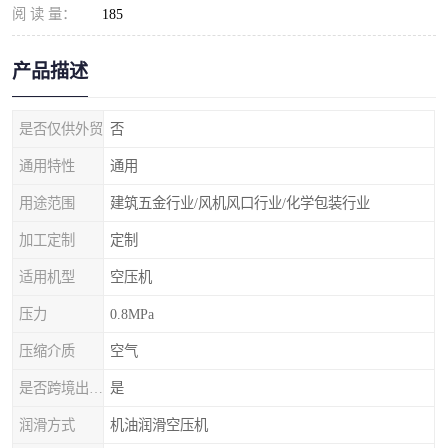
阅 读 量：
185
产品描述
是否仅供外贸
否
通用特性
通用
用途范围
建筑五金行业/风机风口行业/化学包装行业
加工定制
定制
适用机型
空压机
压力
0.8MPa
压缩介质
空气
是否跨境出口专供货源
是
润滑方式
机油润滑空压机