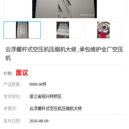
复盛离心机零件
中冷耐高温气侧密封胶垫
空气过滤器
阿特拉斯
冷却器
复盛FS-elliott离心机零件
CAMERON空压机维修
CAMERON空压机显示屏
云浮螺杆式空压机压缩机大修_承包维护全厂空压
机
面议
价格：
产品数量：
9999.00件
发货地址：
浙江省绍兴柯桥区
关键词：
云浮螺杆式空压机压缩机大修
发布日期：
2026-08-09