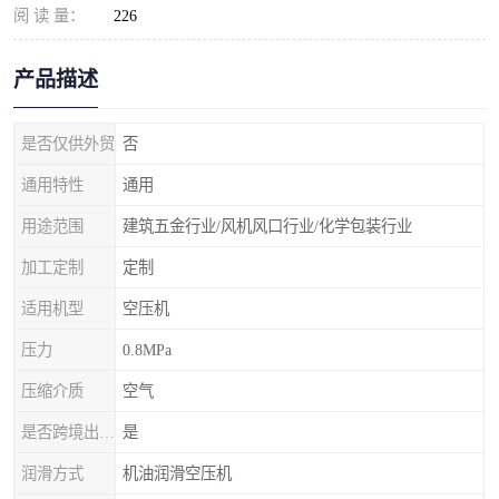
阅 读 量：
226
产品描述
是否仅供外贸
否
通用特性
通用
用途范围
建筑五金行业/风机风口行业/化学包装行业
加工定制
定制
适用机型
空压机
压力
0.8MPa
压缩介质
空气
是否跨境出口专供货源
是
润滑方式
机油润滑空压机