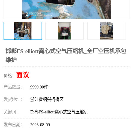
复盛离心机零件
中冷耐高温气侧密封胶垫
空气过滤器
阿特拉斯
冷却器
复盛FS-elliott离心机零件
CAMERON空压机维修
CAMERON空压机显示屏
邯郸FS-elliott离心式空气压缩机_全厂空压机承包
维护
面议
价格：
产品数量：
9999.00件
发货地址：
浙江省绍兴柯桥区
关键词：
邯郸FS-elliott离心式空气压缩机
发布日期：
2026-08-09