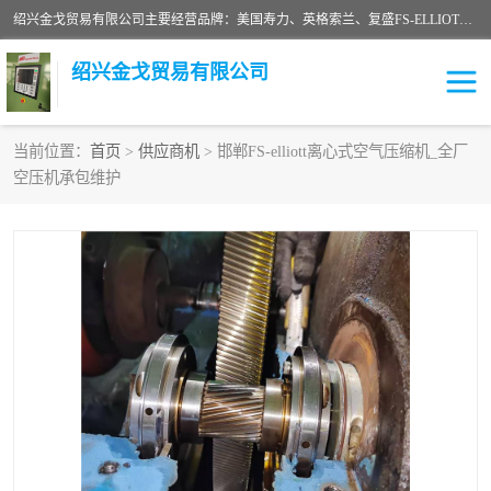
绍兴金戈贸易有限公司主要经营品牌：美国寿力、英格索兰、复盛FS-ELLIOTT，库伯COOPER、阿特拉斯等品牌空压机及配件销售；承接全厂空气压缩机管理、维护保养；节能改造；气体干燥机销售、维护、维修、保养。销售各种品牌空压机空气滤芯、油滤芯、油气分离器；精密过滤器滤芯；除油雾滤芯；抽真空滤芯，消音器，疏水器。劳务承接：全厂空压机维修保养工程，安装工程；移机或汰换工程；节能改造工程等。
绍兴金戈贸易有限公司
当前位置：
首页
>
供应商机
> 邯郸FS-elliott离心式空气压缩机_全厂
空压机承包维护
二手空压机
空压机专用油
超级冷却剂
英格索兰配件
中车鼓风机
闽台富源特种陶瓷
美国寿力空压机零部件
英格索兰离心机空滤芯
英格索兰COOPER离心机
库伯卡麦隆离心机零件
配件
微电脑控制器
离心式压缩机高速转子组