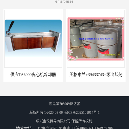
enterprises
供应TA6000离心机冷却器
英格索兰+39433743+级冷却剂
您是第
705969
位访客
版权所有 ©2026-08-09
浙ICP备2025161914号-1
绍兴金戈贸易有限公司
保留所有权利.
技术支持：
八方资源网
免责声明
管理员入口
网站地图