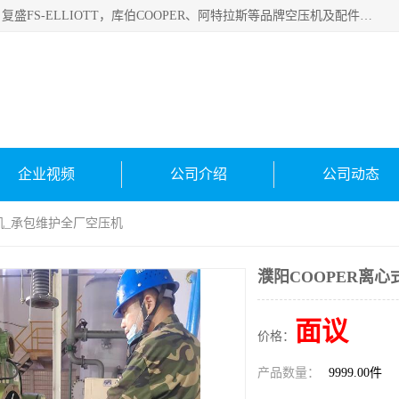
绍兴金戈贸易有限公司主要经营品牌：美国寿力、英格索兰、复盛FS-ELLIOTT，库伯COOPER、阿特拉斯等品牌空压机及配件销售；承接全厂空气压缩机管理、维护保养；节能改造；气体干燥机销售、维护、维修、保养。销售各种品牌空压机空气滤芯、油滤芯、油气分离器；精密过滤器滤芯；除油雾滤芯；抽真空滤芯，消音器，疏水器。劳务承接：全厂空压机维修保养工程，安装工程；移机或汰换工程；节能改造工程等。
企业视频
公司介绍
公司动态
缩机_承包维护全厂空压机
濮阳COOPER离
面议
价格：
产品数量：
9999.00件