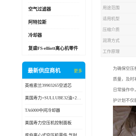
用途范围
空气过滤器
适用机型
阿特拉斯
压缩介质
冷却器
润滑方式
复盛FS-elliott离心机零件
工作原理
为确保空压
最新供应商机
更多
质量，及时
英格索兰39903265空滤芯
日常操作中
美国寿力+SULLUBE32油+250022-669
护计划不仅
TA6000中间冷却器
美国寿力空压机控制面板
库伯离心式空压机零件 气封 机型 TA6000 TA18 TA9000原厂品质