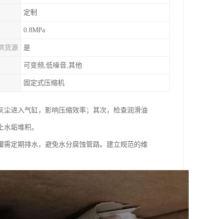
定制
0.8MPa
供货源
是
可变频,低噪音,其他
固定式压缩机
灰尘进入气缸，影响压缩效率；其次，检查润滑油
止水垢堆积。
罐需定期排水，避免水分腐蚀管路。建立规范的维