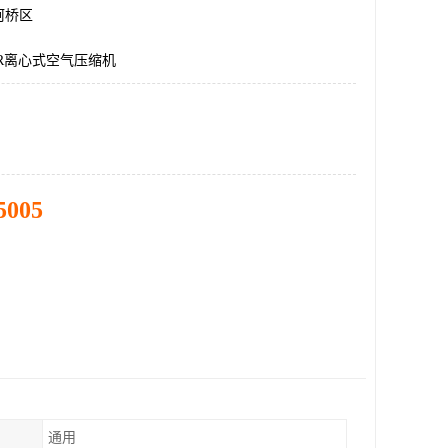
柯桥区
ER离心式空气压缩机
5005
通用