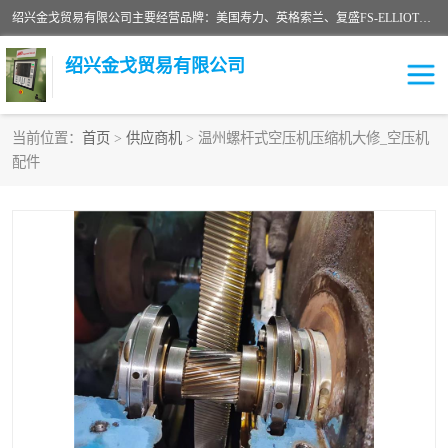
绍兴金戈贸易有限公司主要经营品牌：美国寿力、英格索兰、复盛FS-ELLIOTT，库伯COOPER、阿特拉斯等品牌空压机及配件销售；承接全厂空气压缩机管理、维护保养；节能改造；气体干燥机销售、维护、维修、保养。销售各种品牌空压机空气滤芯、油滤芯、油气分离器；精密过滤器滤芯；除油雾滤芯；抽真空滤芯，消音器，疏水器。劳务承接：全厂空压机维修保养工程，安装工程；移机或汰换工程；节能改造工程等。
绍兴金戈贸易有限公司
当前位置：
首页
>
供应商机
> 温州螺杆式空压机压缩机大修_空压机
配件
二手空压机
空压机专用油
超级冷却剂
英格索兰配件
中车鼓风机
闽台富源特种陶瓷
美国寿力空压机零部件
英格索兰离心机空滤芯
英格索兰COOPER离心机
库伯卡麦隆离心机零件
配件
微电脑控制器
离心式压缩机高速转子组