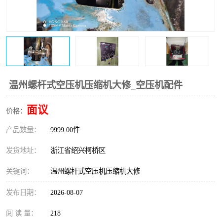
复盛离心机零件
中冷耐高温气侧密封胶垫
空气过滤器
阿特拉斯
冷却器
复盛FS-elliott离心机零件
CAMERON空压机维修
CAMERON空压机显示屏
温州螺杆式空压机压缩机大修_空压机配件
面议
价格：
产品数量：
9999.00件
发货地址：
浙江省绍兴柯桥区
关键词：
温州螺杆式空压机压缩机大修
发布日期：
2026-08-07
阅 读 量：
218