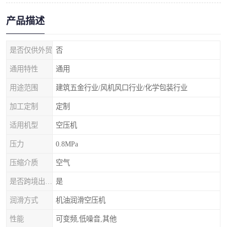
产品描述
是否仅供外贸
否
通用特性
通用
用途范围
建筑五金行业/风机风口行业/化学包装行业
加工定制
定制
适用机型
空压机
压力
0.8MPa
压缩介质
空气
是否跨境出口专供货源
是
润滑方式
机油润滑空压机
性能
可变频,低噪音,其他