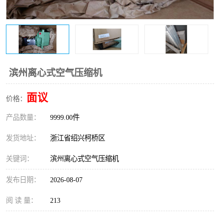
复盛离心机零件
中冷耐高温气侧密封胶垫
空气过滤器
阿特拉斯
冷却器
复盛FS-elliott离心机零件
滨州离心式空气压缩机
CAMERON空压机维修
CAMERON空压机显示屏
面议
价格：
产品数量：
9999.00件
发货地址：
浙江省绍兴柯桥区
关键词：
滨州离心式空气压缩机
发布日期：
2026-08-07
阅 读 量：
213