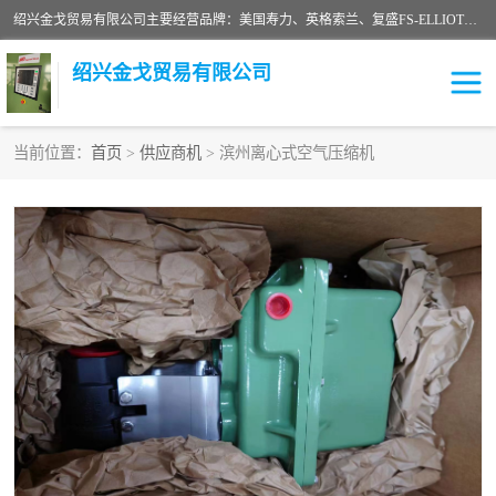
绍兴金戈贸易有限公司主要经营品牌：美国寿力、英格索兰、复盛FS-ELLIOTT，库伯COOPER、阿特拉斯等品牌空压机及配件销售；承接全厂空气压缩机管理、维护保养；节能改造；气体干燥机销售、维护、维修、保养。销售各种品牌空压机空气滤芯、油滤芯、油气分离器；精密过滤器滤芯；除油雾滤芯；抽真空滤芯，消音器，疏水器。劳务承接：全厂空压机维修保养工程，安装工程；移机或汰换工程；节能改造工程等。
绍兴金戈贸易有限公司
当前位置：
首页
>
供应商机
> 滨州离心式空气压缩机
二手空压机
空压机专用油
超级冷却剂
英格索兰配件
中车鼓风机
闽台富源特种陶瓷
美国寿力空压机零部件
英格索兰离心机空滤芯
英格索兰COOPER离心机
库伯卡麦隆离心机零件
配件
微电脑控制器
离心式压缩机高速转子组