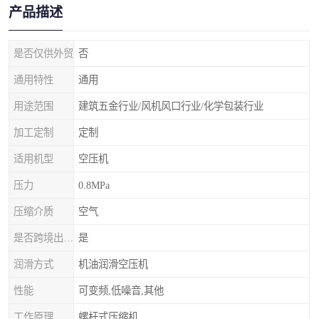
产品描述
是否仅供外贸
否
通用特性
通用
用途范围
建筑五金行业/风机风口行业/化学包装行业
加工定制
定制
适用机型
空压机
压力
0.8MPa
压缩介质
空气
是否跨境出口专供货源
是
润滑方式
机油润滑空压机
性能
可变频,低噪音,其他
工作原理
螺杆式压缩机