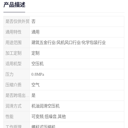
产品描述
是否仅供外贸
否
通用特性
通用
用途范围
建筑五金行业/风机风口行业/化学包装行业
加工定制
定制
适用机型
空压机
压力
0.8MPa
压缩介质
空气
是否跨境出口专供货源
是
润滑方式
机油润滑空压机
性能
可变频,低噪音,其他
工作原理
螺杆式压缩机