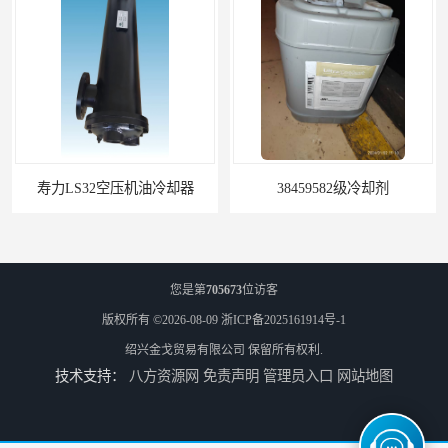
寿力LS32空压机油冷却器
38459582级冷却剂
您是第
705673
位访客
版权所有 ©2026-08-09
浙ICP备2025161914号-1
绍兴金戈贸易有限公司
保留所有权利.
技术支持：
八方资源网
免责声明
管理员入口
网站地图
寿力+24KT油+空压机油
离心式空压机转子组