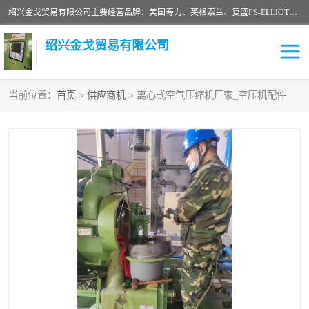
绍兴金戈贸易有限公司主要经营品牌：美国寿力、英格索兰、复盛FS-ELLIOTT，库伯COOPER、阿特拉斯等品牌空压机及配件销售；承接全厂空气压缩机管理、维护保养；节能改造；气体干燥机销售、维护、维修、保养。销售各种品牌空压机空气滤芯、油滤芯、油气分离器；精密过滤器滤芯；除油雾滤芯；抽真空滤芯，消音器，疏水器。劳务承接：全厂空压机维修保养工程，安装工程；移机或汰换工程；节能改造工程等。
绍兴金戈贸易有限公司
当前位置：
首页
>
供应商机
> 离心式空气压缩机厂家_空压机配件
二手空压机
空压机专用油
超级冷却剂
英格索兰配件
中车鼓风机
闽台富源特种陶瓷
美国寿力空压机零部件
英格索兰离心机空滤芯
英格索兰COOPER离心机
库伯卡麦隆离心机零件
配件
微电脑控制器
离心式压缩机高速转子组