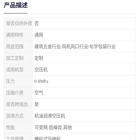
产品描述
是否仅供外贸
否
通用特性
通用
用途范围
建筑五金行业/风机风口行业/化学包装行业
加工定制
定制
适用机型
空压机
压力
0.8MPa
压缩介质
空气
是否跨境出口专供货源
是
润滑方式
机油润滑空压机
性能
可变频,低噪音,其他
工作原理
螺杆式压缩机