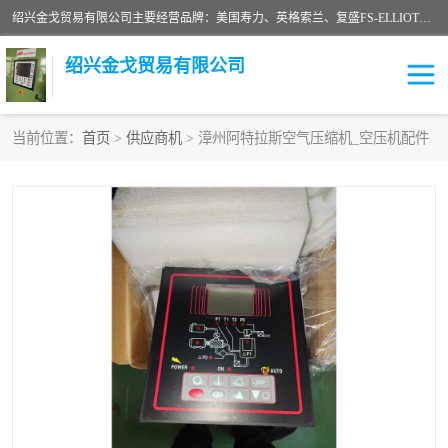
绍兴金戈贸易有限公司主要经营品牌：美国寿力、英格索兰、复盛FS-ELLIOTT，库伯COOPER、阿特拉斯等品牌空压机及配件销售；承接全厂空气压缩机管理、维护保养；节能改造；气体干燥机销售、维护、维修、保养。销售各种品牌空压机空气滤芯、油滤芯、油气分离器；精密过滤器滤芯；除油雾滤芯；抽真空滤芯，消音器，疏水器。劳务承接：全厂空压机维修保养工程，安装工程；移机或汰换工程；节能改造工程等。
绍兴金戈贸易有限公司
当前位置：
首页
>
供应商机
> 漳州阿特拉斯空气压缩机_空压机配件
二手空压机
空压机专用油
超级冷却剂
英格索兰配件
中车鼓风机
闽台富源特种陶瓷
美国寿力空压机零部件
英格索兰离心机空滤芯
英格索兰COOPER离心机
库伯卡麦隆离心机零件
配件
微电脑控制器
离心式压缩机高速转子组