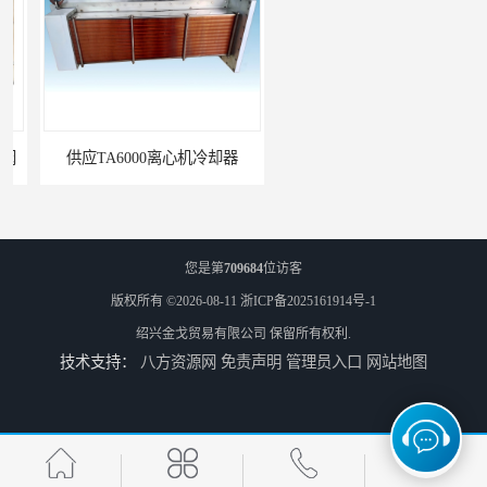
供应TA6000离心机冷却器
英格索兰+39433743+级冷却剂
您是第
709684
位访客
版权所有 ©2026-08-11
浙ICP备2025161914号-1
绍兴金戈贸易有限公司
保留所有权利.
技术支持：
八方资源网
免责声明
管理员入口
网站地图
22531636冷却器
寿力LS32空压机油冷却器