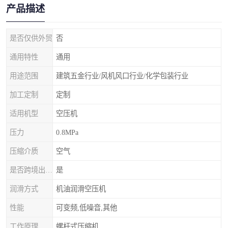
产品描述
是否仅供外贸
否
通用特性
通用
用途范围
建筑五金行业/风机风口行业/化学包装行业
加工定制
定制
适用机型
空压机
压力
0.8MPa
压缩介质
空气
是否跨境出口专供货源
是
润滑方式
机油润滑空压机
性能
可变频,低噪音,其他
工作原理
螺杆式压缩机