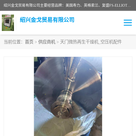
绍兴金戈贸易有限公司主要经营品牌：美国寿力、英格索兰、复盛FS-ELLIOTT，库伯COOPER、阿特拉斯等品牌空压机及配件销售；承接全厂空气压缩机管理、维护保养；节能改造；气体干燥机销售、维护、维修、保养。销售各种品牌空压机空气滤芯、油滤芯、油气分离器；精密过滤器滤芯；除油雾滤芯；抽真空滤芯，消音器，疏水器。劳务承接：全厂空压机维修保养工程，安装工程；移机或汰换工程；节能改造工程等。
绍兴金戈贸易有限公司
当前位置：
首页
>
供应商机
> 天门微热再生干燥机_空压机配件
二手空压机
空压机专用油
超级冷却剂
英格索兰配件
中车鼓风机
闽台富源特种陶瓷
美国寿力空压机零部件
英格索兰离心机空滤芯
英格索兰COOPER离心机
库伯卡麦隆离心机零件
配件
微电脑控制器
离心式压缩机高速转子组