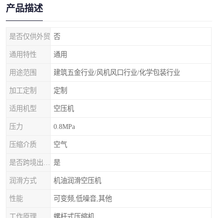
产品描述
是否仅供外贸
否
通用特性
通用
用途范围
建筑五金行业/风机风口行业/化学包装行业
加工定制
定制
适用机型
空压机
压力
0.8MPa
压缩介质
空气
是否跨境出口专供货源
是
润滑方式
机油润滑空压机
性能
可变频,低噪音,其他
工作原理
螺杆式压缩机