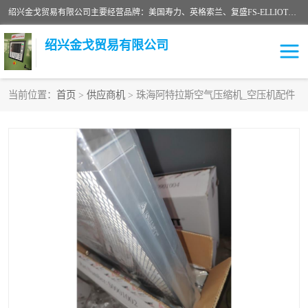
绍兴金戈贸易有限公司主要经营品牌：美国寿力、英格索兰、复盛FS-ELLIOTT，库伯COOPER、阿特拉斯等品牌空压机及配件销售；承接全厂空气压缩机管理、维护保养；节能改造；气体干燥机销售、维护、维修、保养。销售各种品牌空压机空气滤芯、油滤芯、油气分离器；精密过滤器滤芯；除油雾滤芯；抽真空滤芯，消音器，疏水器。劳务承接：全厂空压机维修保养工程，安装工程；移机或汰换工程；节能改造工程等。
绍兴金戈贸易有限公司
当前位置：
首页
>
供应商机
> 珠海阿特拉斯空气压缩机_空压机配件
二手空压机
空压机专用油
超级冷却剂
英格索兰配件
中车鼓风机
闽台富源特种陶瓷
美国寿力空压机零部件
英格索兰离心机空滤芯
英格索兰COOPER离心机
库伯卡麦隆离心机零件
配件
微电脑控制器
离心式压缩机高速转子组