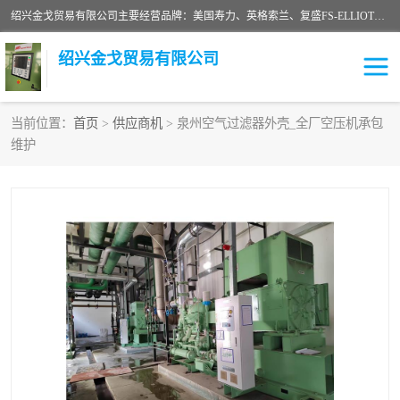
绍兴金戈贸易有限公司主要经营品牌：美国寿力、英格索兰、复盛FS-ELLIOTT，库伯COOPER、阿特拉斯等品牌空压机及配件销售；承接全厂空气压缩机管理、维护保养；节能改造；气体干燥机销售、维护、维修、保养。销售各种品牌空压机空气滤芯、油滤芯、油气分离器；精密过滤器滤芯；除油雾滤芯；抽真空滤芯，消音器，疏水器。劳务承接：全厂空压机维修保养工程，安装工程；移机或汰换工程；节能改造工程等。
绍兴金戈贸易有限公司
当前位置：
首页
>
供应商机
> 泉州空气过滤器外壳_全厂空压机承包
维护
二手空压机
空压机专用油
超级冷却剂
英格索兰配件
中车鼓风机
闽台富源特种陶瓷
美国寿力空压机零部件
英格索兰离心机空滤芯
英格索兰COOPER离心机
库伯卡麦隆离心机零件
配件
微电脑控制器
离心式压缩机高速转子组