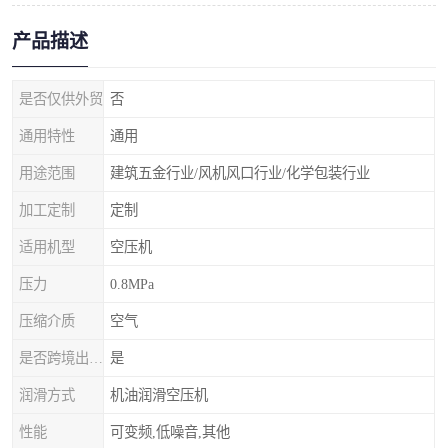
产品描述
是否仅供外贸
否
通用特性
通用
用途范围
建筑五金行业/风机风口行业/化学包装行业
加工定制
定制
适用机型
空压机
压力
0.8MPa
压缩介质
空气
是否跨境出口专供货源
是
润滑方式
机油润滑空压机
性能
可变频,低噪音,其他