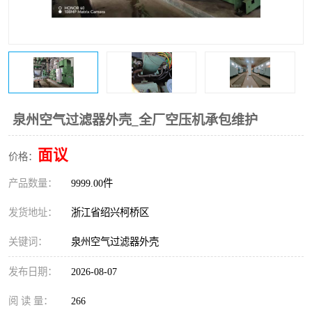
复盛离心机零件
中冷耐高温气侧密封胶垫
空气过滤器
阿特拉斯
冷却器
复盛FS-elliott离心机零件
CAMERON空压机维修
CAMERON空压机显示屏
泉州空气过滤器外壳_全厂空压机承包维护
面议
价格：
产品数量：
9999.00件
发货地址：
浙江省绍兴柯桥区
关键词：
泉州空气过滤器外壳
发布日期：
2026-08-07
阅 读 量：
266