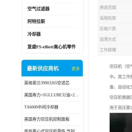
用途范围
空气过滤器
适用机型
阿特拉斯
压缩介质
冷却器
润滑方式
复盛FS-elliott离心机零件
工作原理
空压机（空
最新供应商机
更多
中。其工作
英格索兰39903265空滤芯
备、自动化
美国寿力+SULLUBE32油+250022-669
空压机根据
TA6000中间冷却器
用于高压需
美国寿力空压机控制面板
库伯离心式空压机零件 气封 机型 TA6000 TA18 TA9000原厂品质