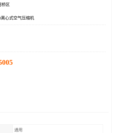
柯桥区
iott离心式空气压缩机
5005
通用