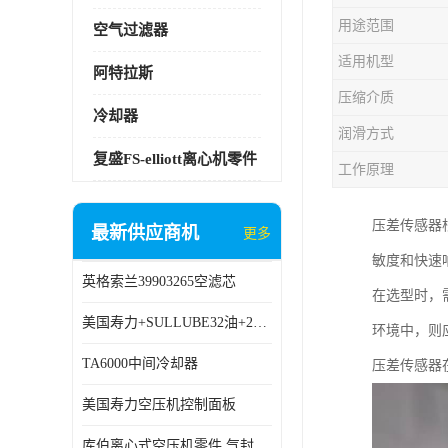
用途范围
空气过滤器
适用机型
阿特拉斯
压缩介质
冷却器
润滑方式
复盛FS-elliott离心机零件
工作原理
压差传感器
最新供应商机
更多
敏度和快速
英格索兰39903265空滤芯
在选型时，
美国寿力+SULLUBE32油+250022-669
环境中，则
TA6000中间冷却器
压差传感器
美国寿力空压机控制面板
库伯离心式空压机零件 气封 机型 TA6000 TA18 TA9000原厂品质