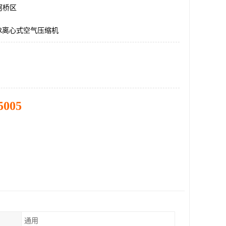
柯桥区
ER离心式空气压缩机
5005
通用