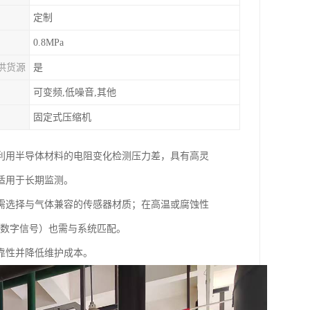
定制
0.8MPa
供货源
是
可变频,低噪音,其他
固定式压缩机
利用半导体材料的电阻变化检测压力差，具有高灵
适用于长期监测。
需选择与气体兼容的传感器材质；在高温或腐蚀性
V或数字信号）也需与系统匹配。
靠性并降低维护成本。