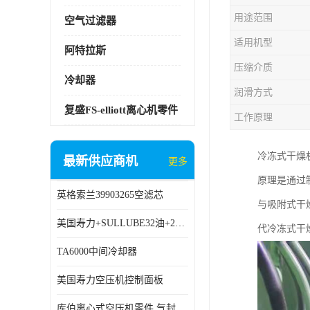
用途范围
空气过滤器
适用机型
阿特拉斯
压缩介质
冷却器
润滑方式
复盛FS-elliott离心机零件
工作原理
冷冻式干燥
最新供应商机
更多
原理是通过
英格索兰39903265空滤芯
与吸附式干
美国寿力+SULLUBE32油+250022-669
代冷冻式干
TA6000中间冷却器
美国寿力空压机控制面板
库伯离心式空压机零件 气封 机型 TA6000 TA18 TA9000原厂品质