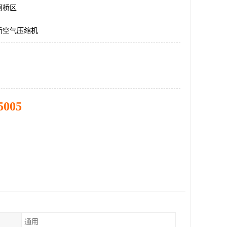
柯桥区
斯空气压缩机
5005
通用