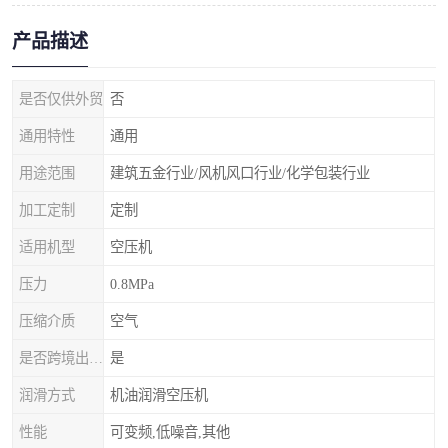
产品描述
是否仅供外贸
否
通用特性
通用
用途范围
建筑五金行业/风机风口行业/化学包装行业
加工定制
定制
适用机型
空压机
压力
0.8MPa
压缩介质
空气
是否跨境出口专供货源
是
润滑方式
机油润滑空压机
性能
可变频,低噪音,其他