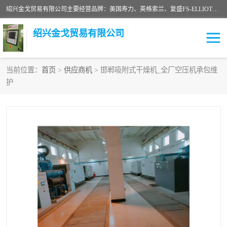
绍兴金戈贸易有限公司主要经营品牌：美国寿力、英格索兰、复盛FS-ELLIOTT，库伯COOPER、阿特拉斯等品牌空压机及配件销售；承接全厂空气压缩机管理、维护保养；节能改造；气体干燥机销售、维护、维修、保养。销售各种品牌空压机空气滤芯、油滤芯、油气分离器；精密过滤器滤芯；除油雾滤芯；抽真空滤芯，消音器，疏水器。劳务承接：全厂空压机维修保养工程，安装工程；移机或汰换工程；节能改造工程等。
绍兴金戈贸易有限公司
当前位置：
首页
>
供应商机
> 邯郸吸附式干燥机_全厂空压机承包维
护
二手空压机
空压机专用油
超级冷却剂
英格索兰配件
中车鼓风机
闽台富源特种陶瓷
美国寿力空压机零部件
英格索兰离心机空滤芯
英格索兰COOPER离心机
库伯卡麦隆离心机零件
配件
微电脑控制器
离心式压缩机高速转子组