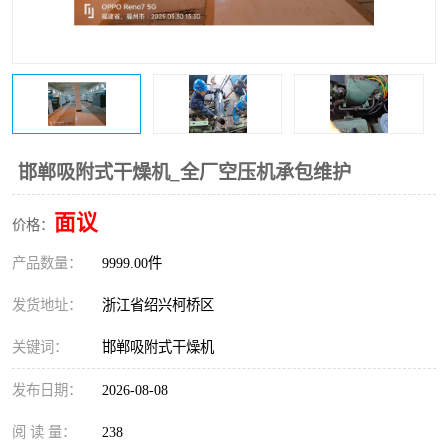
复盛离心机零件
中冷耐高温气侧密封胶垫
空气过滤器
阿特拉斯
冷却器
复盛FS-elliott离心机零件
CAMERON空压机维修
CAMERON空压机显示屏
邯郸吸附式干燥机_全厂空压机承包维护
面议
价格：
产品数量：
9999.00件
发货地址：
浙江省绍兴柯桥区
关键词：
邯郸吸附式干燥机
发布日期：
2026-08-08
阅 读 量：
238