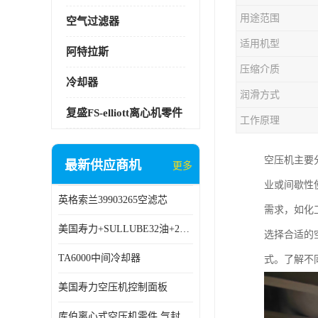
用途范围
空气过滤器
适用机型
阿特拉斯
压缩介质
冷却器
润滑方式
复盛FS-elliott离心机零件
工作原理
空压机主要
最新供应商机
更多
业或间歇性
英格索兰39903265空滤芯
需求，如化
美国寿力+SULLUBE32油+250022-669
选择合适的
TA6000中间冷却器
式。了解不
美国寿力空压机控制面板
库伯离心式空压机零件 气封 机型 TA6000 TA18 TA9000原厂品质