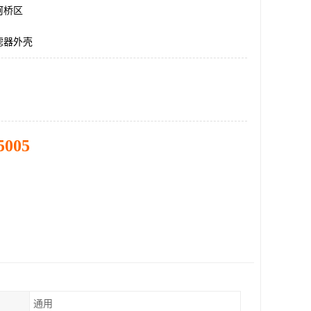
柯桥区
滤器外壳
5005
通用