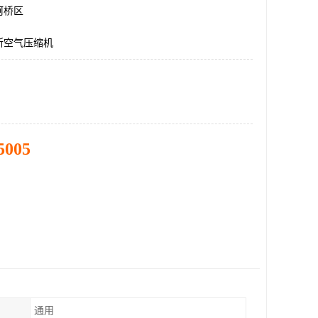
柯桥区
斯空气压缩机
5005
通用