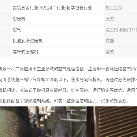
建筑五金行业/风机风口行业/化学包装行业
加工定制
空压机
压力
空气
是否跨境出口专
机油润滑空压机
性能
螺杆式压缩机
型式
机是一种广泛应用于工业领域的空气处理设备，主要用于去除压缩空气中
制冷系统将压缩空气冷却至温度以下，使水分凝结析出，再通过分离器排
燥机相比，冷冻式干燥机具有能耗低、维护简单、运行稳定等优势，适用
燥机还配备了智能控制系统，可实时监测温度和压力，优化能效表现。