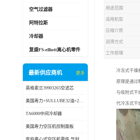
用途范围
空气过滤器
适用机型
阿特拉斯
压缩介质
冷却器
润滑方式
复盛FS-elliott离心机零件
工作原理
冷冻式干燥
最新供应商机
更多
原理是通过
英格索兰39903265空滤芯
与吸附式干
美国寿力+SULLUBE32油+250022-669
代冷冻式干
TA6000中间冷却器
美国寿力空压机控制面板
库伯离心式空压机零件 气封 机型 TA6000 TA18 TA9000原厂品质