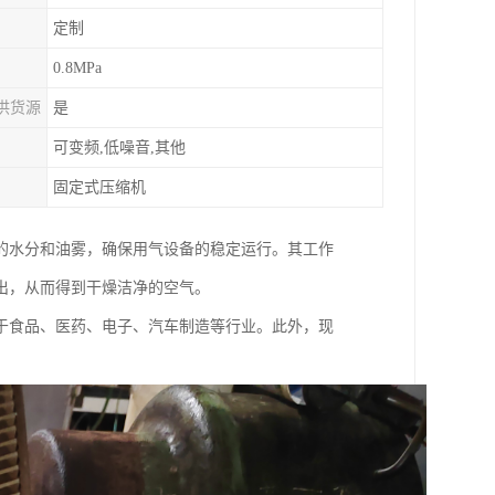
定制
0.8MPa
供货源
是
可变频,低噪音,其他
固定式压缩机
的水分和油雾，确保用气设备的稳定运行。其工作
出，从而得到干燥洁净的空气。
于食品、医药、电子、汽车制造等行业。此外，现