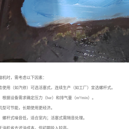
缩机时，需考虑以下因素：
性使用（如汽修）可选活塞式，连续生产（如工厂）宜选螺杆式。
根据设备需求确定压力（bar）和排气量（m³/min）。
机型可节能，长期使用更经济。
：螺杆式噪音低，适合室内；活塞式需隔音处理。
无油机省去滤油成本，但初期投入较高。