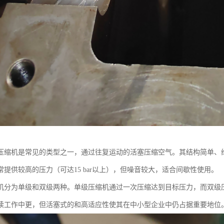
压缩机是常见的类型之一，通过往复运动的活塞压缩空气。其结构简单、
常提供较高的压力（可达15 bar以上），但噪音较大，适合间歇性使用。
机分为单级和双级两种。单级压缩机通过一次压缩达到目标压力，而双级
续工作中更，但活塞式的和高适应性使其在中小型企业中仍占据重要地位