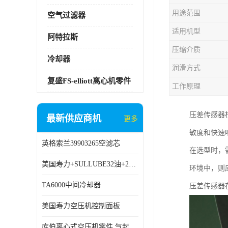
用途范围
空气过滤器
适用机型
阿特拉斯
压缩介质
冷却器
润滑方式
复盛FS-elliott离心机零件
工作原理
压差传感器
最新供应商机
更多
敏度和快速
英格索兰39903265空滤芯
在选型时，
美国寿力+SULLUBE32油+250022-669
环境中，则
TA6000中间冷却器
压差传感器
美国寿力空压机控制面板
库伯离心式空压机零件 气封 机型 TA6000 TA18 TA9000原厂品质