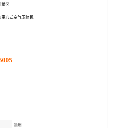
柯桥区
力离心式空气压缩机
5005
通用