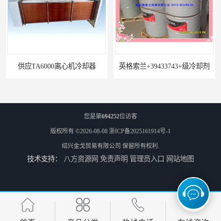
TA6000离心机冷却器
英格索兰+39433743+级冷却剂
您是第
694252
位访客
版权所有 ©2026-08-08
浙ICP备2025161914号-1
绍兴金戈贸易有限公司
保留所有权利.
技术支持：
八方资源网
免责声明
管理员入口
网站地图
22531636冷却器
寿力LS32空压机油冷却器