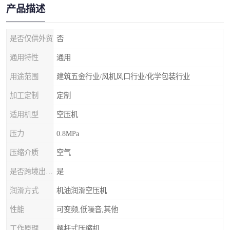
产品描述
是否仅供外贸
否
通用特性
通用
用途范围
建筑五金行业/风机风口行业/化学包装行业
加工定制
定制
适用机型
空压机
压力
0.8MPa
压缩介质
空气
是否跨境出口专供货源
是
润滑方式
机油润滑空压机
性能
可变频,低噪音,其他
工作原理
螺杆式压缩机