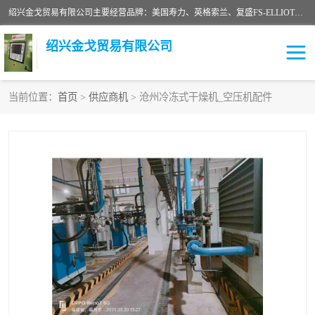
绍兴金戈贸易有限公司主要经营品牌：美国寿力、英格索兰、复盛FS-ELLIOTT，库伯COOPER、阿特拉斯等品牌空压机及配件销售；承接全厂空气压缩机管理、维护保养；节能改造；气体干燥机销售、维护、维修、保养。销售各种品牌空压机空气滤芯、油滤芯、油气分离器；精密过滤器滤芯；除油雾滤芯；抽真空滤芯，消音器，疏水器。劳务承接：全厂空压机维修保养工程，安装工程；移机或汰换工程；节能改造工程等。
绍兴金戈贸易有限公司
当前位置：
首页
>
供应商机
> 沧州冷冻式干燥机_空压机配件
二手空压机
空压机专用油
超级冷却剂
英格索兰配件
中车鼓风机
闽台富源特种陶瓷
美国寿力空压机零部件
英格索兰离心机空滤芯
英格索兰COOPER离心机
库伯卡麦隆离心机零件
配件
微电脑控制器
离心式压缩机高速转子组