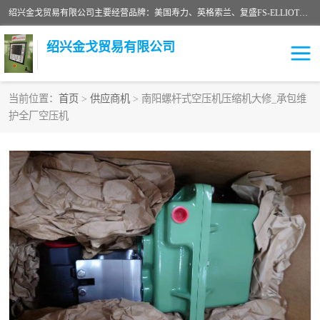
绍兴金戈贸易有限公司主要经营品牌：美国寿力、英格索兰、复盛FS-ELLIOTT，库伯COOPER、阿特拉斯等品牌空压机及配件销售；承接全厂空气压缩机管理、维护保养；节能改造；气体干燥机销售、维护、维修、保养。销售各种品牌空压机空气滤芯、油滤芯、油气分离器；精密过滤器滤芯；除油雾滤芯；抽真空滤芯，消音器，疏水器。劳务承接：全厂空压机维修保养工程，安装工程；移机或汰换工程；节能改造工程等。
绍兴金戈贸易有限公司
当前位置：
首页
>
供应商机
> 南阳螺杆式空压机压缩机大修_承包维
护全厂空压机
二手空压机
空压机专用油
超级冷却剂
英格索兰配件
中车鼓风机
闽台富源特种陶瓷
美国寿力空压机零部件
英格索兰离心机空滤芯
英格索兰COOPER离心机
库伯卡麦隆离心机零件
配件
微电脑控制器
离心式压缩机高速转子组